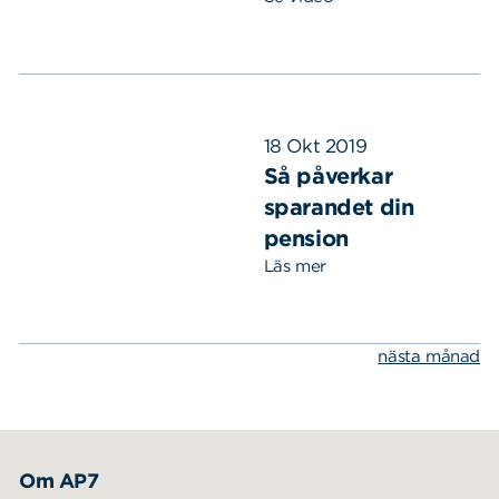
18 Okt 2019
Så påverkar
sparandet din
pension
Sök
Sök på sidan:
efter:
Läs mer
nästa månad
Om AP7