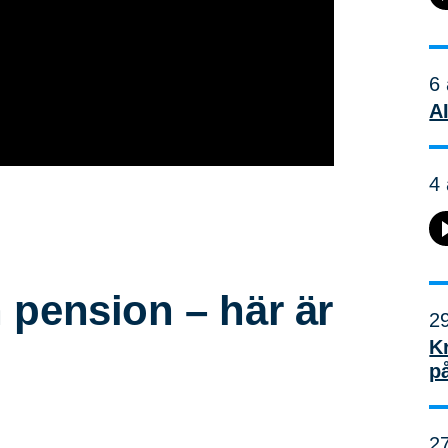
6 
AI
4 
 pension – här är
29
K
p
27