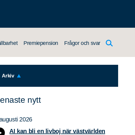
llbarhet
Premiepension
Frågor och svar
Arkiv
enaste nytt
augusti 2026
AI kan bli en livboj när västvärlden