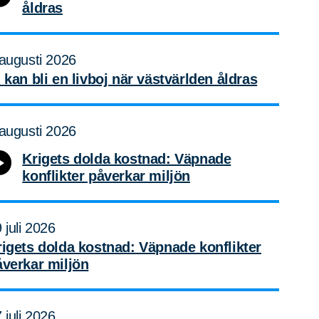
åldras
augusti 2026
 kan bli en livboj när västvärlden åldras
augusti 2026
Krigets dolda kostnad: Väpnade
konflikter påverkar miljön
 juli 2026
rigets dolda kostnad: Väpnade konflikter
åverkar miljön
 juli 2026