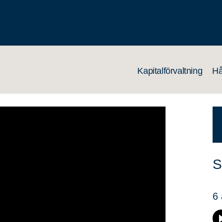
Kapitalförvaltning
Hå
S
6 