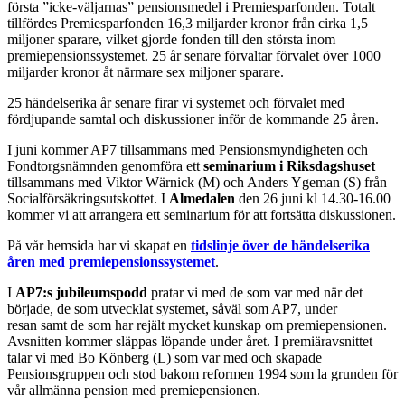
första ”icke-väljarnas” pensionsmedel i Premiesparfonden. Totalt
tillfördes Premiesparfonden 16,3 miljarder kronor från cirka 1,5
miljoner sparare, vilket gjorde fonden till den största inom
premiepensionssystemet. 25 år senare förvaltar förvalet över 1000
miljarder kronor åt närmare sex miljoner sparare.
25 händelserika år senare firar vi systemet och förvalet med
fördjupande samtal och diskussioner inför de kommande 25 åren.
I juni kommer AP7 tillsammans med Pensionsmyndigheten och
Fondtorgsnämnden genomföra ett
seminarium i Riksdagshuset
tillsammans med Viktor Wärnick (M) och Anders Ygeman (S) från
Socialförsäkringsutskottet. I
Almedalen
den 26 juni kl 14.30-16.00
kommer vi att arrangera ett seminarium för att fortsätta diskussionen.
På vår hemsida har vi skapat en
tidslinje över de händelserika
åren med premiepensionssystemet
.
I
AP7:s jubileumspodd
pratar vi med de som var med när det
började, de som utvecklat systemet, såväl som AP7, under
resan samt de som har rejält mycket kunskap om premiepensionen.
Avsnitten kommer släppas löpande under året. I premiäravsnittet
talar vi med Bo Könberg (L) som var med och skapade
Pensionsgruppen och stod bakom reformen 1994 som la grunden för
vår allmänna pension med premiepensionen.