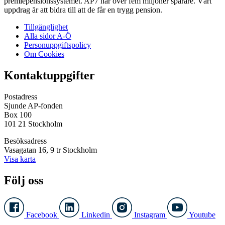
premiepensionssystemet. AP7 har över fem miljoner sparare. Vårt
uppdrag är att bidra till att de får en trygg pension.
Tillgänglighet
Alla sidor A-Ö
Personuppgiftspolicy
Om Cookies
Kontaktuppgifter
Postadress
Sjunde AP-fonden
Box 100
101 21 Stockholm
Besöksadress
Vasagatan 16, 9 tr Stockholm
Visa karta
Följ oss
Facebook
Linkedin
Instagram
Youtube