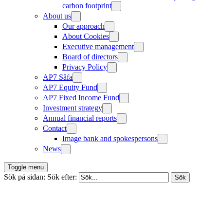
carbon footprint
About us
Our approach
About Cookies
Executive management
Board of directors
Privacy Policy
AP7 Såfa
AP7 Equity Fund
AP7 Fixed Income Fund
Investment strategy
Annual financial reports
Contact
Image bank and spokespersons
News
Toggle menu
Sök på sidan:
Sök efter: