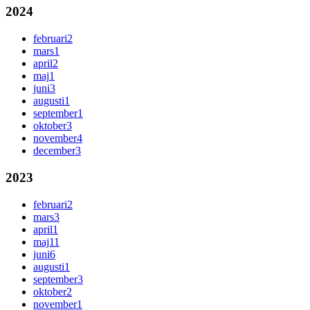
2024
februari
2
mars
1
april
2
maj
1
juni
3
augusti
1
september
1
oktober
3
november
4
december
3
2023
februari
2
mars
3
april
1
maj
11
juni
6
augusti
1
september
3
oktober
2
november
1