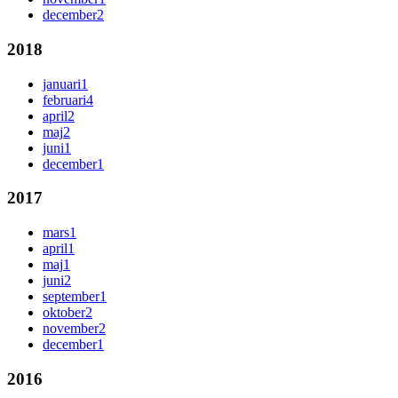
december
2
2018
januari
1
februari
4
april
2
maj
2
juni
1
december
1
2017
mars
1
april
1
maj
1
juni
2
september
1
oktober
2
november
2
december
1
2016