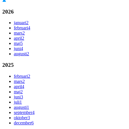
2026
januari
2
februari
4
mars
2
april
2
maj
5
juni
4
augusti
2
2025
februari
2
mars
2
april
4
maj
2
juni
3
juli
1
augusti
1
september
4
oktober
3
december
6