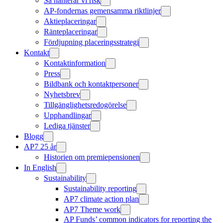
Så hanterar vi risk
AP-fondernas gemensamma riktlinjer
Aktieplaceringar
Ränteplaceringar
Fördjupning placeringsstrategi
Kontakt
Kontaktinformation
Press
Bildbank och kontaktpersoner
Nyhetsbrev
Tillgänglighetsredogörelse
Upphandlingar
Lediga tjänster
Blogg
AP7 25 år
Historien om premiepensionen
In English
Sustainability
Sustainability reporting
AP7 climate action plan
AP7 Theme work
AP Funds’ common indicators for reporting the