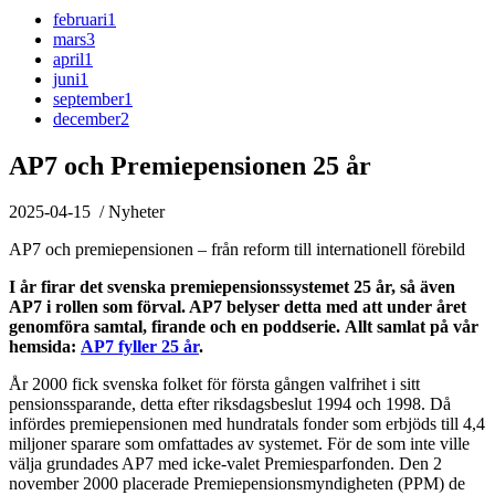
februari
1
mars
3
april
1
juni
1
september
1
december
2
AP7 och Premiepensionen 25 år
2025-04-15
/ Nyheter
AP7 och premiepensionen – från reform till internationell förebild
I år firar det svenska premiepensionssystemet 25 år, så även
AP7 i rollen som förval. AP7 belyser detta med att under året
genomföra samtal, firande och en poddserie.
Allt samlat på vår
hemsida:
AP7 fyller 25 år
.
År 2000 fick svenska folket för första gången valfrihet i sitt
pensionssparande, detta efter riksdagsbeslut 1994 och 1998. Då
infördes premiepensionen med hundratals fonder som erbjöds till 4,4
miljoner sparare som omfattades av systemet. För de som inte ville
välja grundades AP7 med icke-valet Premiesparfonden. Den 2
november 2000 placerade Premiepensionsmyndigheten (PPM) de