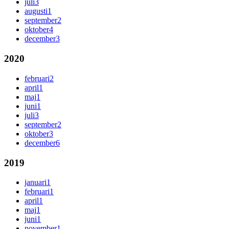
juli
3
augusti
1
september
2
oktober
4
december
3
2020
februari
2
april
1
maj
1
juni
1
juli
3
september
2
oktober
3
december
6
2019
januari
1
februari
1
april
1
maj
1
juni
1
november
1