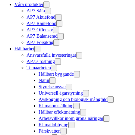
Våra produkter
AP7 Såfa
AP7 Aktiefond
AP7 Räntefond
AP7 Offensiv
AP7 Balanserad
AP7 Försiktig
Hållbarhet
Ansvarsfulla investeringar
AP7:s röstning
Temaarbeten
Hållbart byggande
Natur
Styrelseansvar
Universell ägarstyrning
Avskogning och biologisk mångfald
Klimatomställning
Hållbar effektmätning
Arbetsvillkor inom gröna näringar
Klimatlobbying
Färskvatten