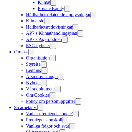
Klimat
Private Equity
Hållbarhetsrelaterade upplysningar
Klimatråd
Hållbarhetsredovisningar
AP7:s Klimathandlingsplan
AP7:s Ägarpodden
ESG nyheter
Om oss
Organisation
Styrelse
Ledning
Årsredovisningar
Nyheter
Våra dokument
Om Cookies
Policy om personuppgifter
Så arbetar vi
Vad är premiepensionen?
Premiepensionskoll
Vanliga frågor och svar