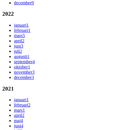
december
9
2022
januari
1
februari
1
mars
5
april
2
juni
3
juli
2
augusti
1
september
4
oktober
1
november
3
december
3
2021
januari
1
februari
2
mars
1
april
2
maj
4
juni
4