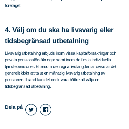
företaget
Sök
Sök på sidan:
4. Välj om du ska ha livsvarig eller
efter:
tidsbegränsad utbetalning
Livsvarig utbetalning erbjuds inom vissa kapitalförsäkringar och
privata pensionsförsäkringar samt inom de flesta individuella
tjänstepensioner. Eftersom den egna livslängden är oviss är det
generellt klokt att ta ut en månatlig livsvarig utbetalning av
pensionen. Ibland kan det dock vara bättre att välja en
tidsbegränsad utbetalning.
Dela på