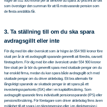
högre än 532 500 kronor per år behöver du spara 30 procent av det
som överstiger den summan för att få motsvarande pension som
de flesta anställda får.
3. Ta ställning till om du ska spara
avdragsgillt eller inte
För dig med lön eller överskott som är högre än 554 900 kronor före
skatt per år är ett avdragsgillt sparande generellt att föredra, oavsett
företagsform. För dig med lön eller överskott under 554 900 kronor
före skatt per år bör du generellt spara med skattade pengar om du
har enskild firma, medan du kan spara både avdragsgillt och med
skattade pengar om du driver aktiebolag. Ett bra alternativ för
långsiktigt sparande av skattade pengar är att spara på ett
investeringssparkonto (ISK) eller i en kapitalförsäkring. Som
avdragsgillt sparande finns individuellt pensionssparande (IPS) eller
pensionsförsäkring. För företagare som driver aktiebolag finns även
möjlighet till att spara i en tjänstepension eller i en direktpension i