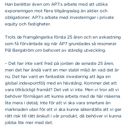
Han berättar även om AP7:s arbete med att utöka
exponeringen mot flera tillgångsslag än aktier och
obligationer. AP7:s arbete med investeringar i private
equity och fastigheter.
Trots de framgångsrika första 25 åren och en avkastning
som få förväntade sig när AP7 grundades så resonerar
Pål Bergström om behovet av ständig utveckling.
– Det har inte varit fred på jorden de senaste 25 åren,
men det har ändå varit en mer stabil miljö än vad det är
nu. Det har varit en fantastisk investering att äga en
global indexportfölj med en hävstång. Kommer det att
vara tillräckligt framåt?
Det vet vi inte. Men vi tror att vi
behöver förmågan att kunna arbeta med de här riskerna
lite mera i detalj. Inte för att vi ska vara smartare än
marknaden utan för att vi ska kunna säkerställa att vi ger
rätt risk till rätt årskull i vår produkt, då
behöver vi kunna
jobba lite mer med det.