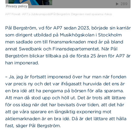
AP7 Förvalt
·
AP7:s Jubileumspodd/Pål Bergström: Dirigenten med spararna i fokus
Pål Bergström, vd för AP7 sedan 2023, började sin karriär
som dirigent utbildad på Musikhögskolan i Stockholm
men sadlade om till finansmarknaden med år på bland
annat Swedbank och Finansdepartementet. När Pål
Bergström blickar tillbaka på de första 25 åren för AP7 är
han imponerad.
– Ja, jag är fortsatt imponerad över hur man när fonden
var precis ny och det var ifrågasatt huruvida det ens är
en bra idé att ha pengarna på börsen för alla spararna.
Att man då stod upp och höll ut. Det är trots allt lättare
för oss idag när det har bevisats över tiden, att det här
att ge våra sparare en långsiktig exponering mot
aktiemarknaden är en bra idé. Då är det lättare att hålla
fast, säger Pål Bergström.