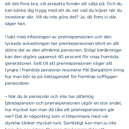
att det finns bra, väl prissatta fonder att välja på. Och du
kan känna dig trygg med att du vet vad du köper när du
investerar där. Vill du inte göra det? Ja, då finns vi där,
säger han.
I takt med infasningen av premiepensionen och den
lyckade avkastningen har premiepensionen blivit en allt
större del av den allmänna pensionen. Enligt beräkningar
kan den utgöra uppemot 40 procent för vissa framtida
generationer. Sett till att premiepensionen väger allt
tyngre i framtida pensioner resonerar Pål Bergström kring
hur man bör se på risktagandet för framtida soffliggar-
pensionärer.
– När du är pensionär och inte har jättehög
tjänstepension och premiepensionen utgör en stor andel,
hur mycket kan man då tåla att premiepensionen går
ner? Det är någonting som vi tillsammans med vår
styrelse tänker mycket runt. Samtidigt kan man ju inte