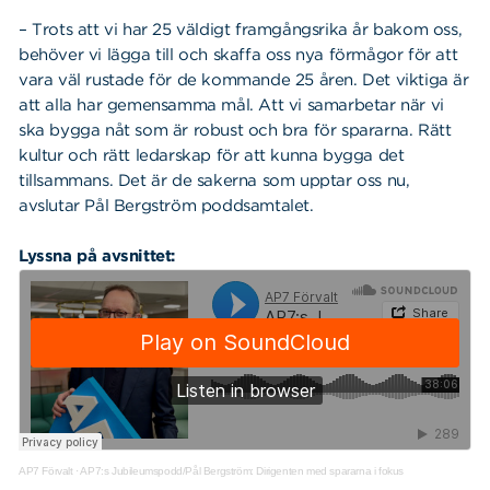
– Trots att vi har 25 väldigt framgångsrika år bakom oss,
behöver vi lägga till och skaffa oss nya förmågor för att
vara väl rustade för de kommande 25 åren. Det viktiga är
att alla har gemensamma mål. Att vi samarbetar när vi
ska bygga nåt som är robust och bra för spararna. Rätt
kultur och rätt ledarskap för att kunna bygga det
tillsammans. Det är de sakerna som upptar oss nu,
avslutar Pål Bergström poddsamtalet.
Lyssna på avsnittet:
AP7 Förvalt
·
AP7:s Jubileumspodd/Pål Bergström: Dirigenten med spararna i fokus