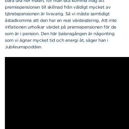
bara dra ner risken, för man ska komma ihåg att
premiepensionen till skillnad från väldigt mycket av
tjänstepensionen är livsvarig. Så vi måste samtidigt
åstadkomma att den har en real värdesäkring. Att inte
inflationen urholkar värdet på premiepensionen för de
som är i pension. Den här balansgången är någonting
som vi ägnar mycket tid och energi åt, säger han i
Jubileumspodden.