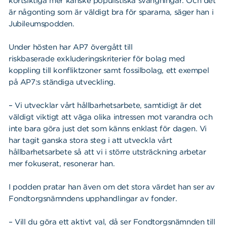
kortsiktiga mer kanske populistiska svängningar. Och det
är någonting som är väldigt bra för spararna, säger han i
Jubileumspodden.
Under hösten har AP7 övergått till
riskbaserade exkluderingskriterier för bolag med
koppling till konfliktzoner samt fossilbolag, ett exempel
på AP7:s ständiga utveckling.
– Vi utvecklar vårt hållbarhetsarbete, samtidigt är det
väldigt viktigt att väga olika intressen mot varandra och
inte bara göra just det som känns enklast för dagen. Vi
har tagit ganska stora steg i att utveckla vårt
hållbarhetsarbete så att vi i större utsträckning arbetar
mer fokuserat, resonerar han.
I podden pratar han även om det stora värdet han ser av
Fondtorgsnämndens upphandlingar av fonder.
– Vill du göra ett aktivt val, då ser Fondtorgsnämnden till