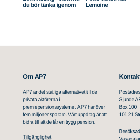
du bör tänka igenom
Lemoine
Om AP7
Kontak
AP7 är det statliga alternativet till de
Postadre
privata aktörerna i
Sjunde A
premiepensionssystemet. AP7 har över
Box 100
fem miljoner sparare. Vårt uppdrag är att
101 21 S
bidra till att de får en trygg pension.
Besöksad
Tillgänglighet
Vasagatan