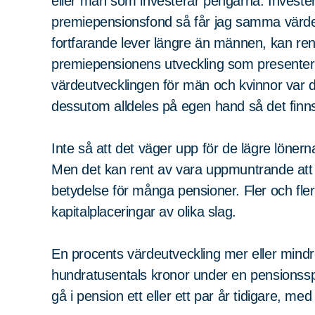
eller män som investerar pengarna. Invester
premiepensionsfond så får jag samma värd
fortfarande lever längre än männen, kan renta
premiepensionens utveckling som presentera
värdeutvecklingen för män och kvinnor var
dessutom alldeles på egen hand så det finns t
Inte så att det väger upp för de lägre lönerna
Men det kan rent av vara uppmuntrande att v
betydelse för många pensioner. Fler och fler
kapitalplaceringar av olika slag.
En procents värdeutveckling mer eller mindre 
hundratusentals kronor under en pensionsspa
Sök
Sök på sidan:
gå i pension ett eller ett par år tidigare, 
efter: