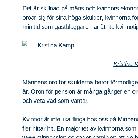
Det är skillnad på mäns och kvinnors ekono
oroar sig för sina höga skulder, kvinnorna f
min tid som gästbloggare här åt lite kvinnoti
Kristina
Männens oro för skulderna beror förmodligen
är. Oron för pension är många gånger en oro j
och veta vad som väntar.
Kvinnor är inte lika flitiga hos oss på Min
fler hittar hit. En majoritet av kvinnorna so
www.minpension.se
säger nämligen att de bl