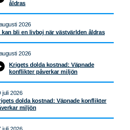
åldras
augusti 2026
 kan bli en livboj när västvärlden åldras
augusti 2026
Krigets dolda kostnad: Väpnade
konflikter påverkar miljön
 juli 2026
rigets dolda kostnad: Väpnade konflikter
åverkar miljön
 juli 2026