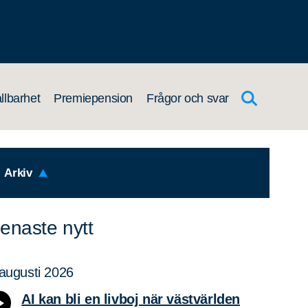
llbarhet
Premiepension
Frågor och svar
Arkiv
enaste nytt
augusti 2026
AI kan bli en livboj när västvärlden