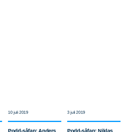
10 juli 2019
3 juli 2019
Podd-såfan: Anders
Podd-såfan: Niklas