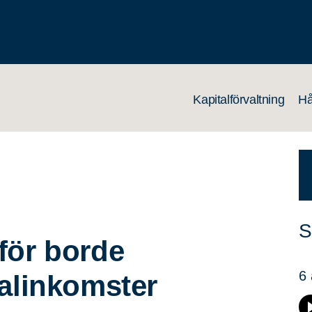
Kapitalförvaltning
Hå
S
för borde
6 
talinkomster