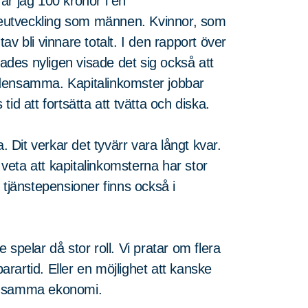
ar jag 100 kronor i en
eutveckling som männen. Kvinnor, som
v bli vinnare totalt. I den rapport över
des nyligen visade det sig också att
 densamma. Kapitalinkomster jobbar
id att fortsätta att tvätta och diska.
. Dit verkar det tyvärr vara långt kvar.
eta att kapitalinkomsterna har stor
 tjänstepensioner finns också i
spelar då stor roll. Vi pratar om flera
rartid. Eller en möjlighet att kanske
med samma ekonomi.