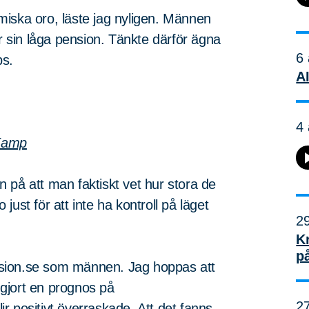
miska oro, läste jag nyligen. Männen
ör sin låga pension. Tänkte därför ägna
6 
ps.
AI
4 
 Kamp
 på att man faktiskt vet hur stora de
ust för att inte ha kontroll på läget
29
K
p
pension.se som männen. Jag hoppas att
m gjort en prognos på
27
ir positivt överraskade. Att det fanns