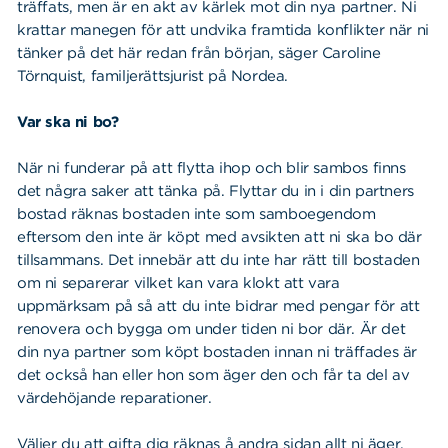
träffats, men är en akt av kärlek mot din nya partner. Ni
krattar manegen för att undvika framtida konflikter när ni
tänker på det här redan från början, säger Caroline
Törnquist, familjerättsjurist på Nordea.
Var ska ni bo?
När ni funderar på att flytta ihop och blir sambos finns
det några saker att tänka på. Flyttar du in i din partners
bostad räknas bostaden inte som samboegendom
eftersom den inte är köpt med avsikten att ni ska bo där
tillsammans. Det innebär att du inte har rätt till bostaden
om ni separerar vilket kan vara klokt att vara
uppmärksam på så att du inte bidrar med pengar för att
renovera och bygga om under tiden ni bor där. Är det
din nya partner som köpt bostaden innan ni träffades är
det också han eller hon som äger den och får ta del av
värdehöjande reparationer.
Väljer du att gifta dig räknas å andra sidan allt ni äger,