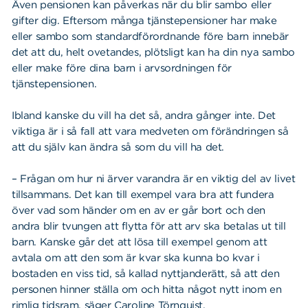
Även pensionen kan påverkas när du blir sambo eller
gifter dig. Eftersom många tjänstepensioner har make
eller sambo som standardförordnande före barn innebär
det att du, helt ovetandes, plötsligt kan ha din nya sambo
eller make före dina barn i arvsordningen för
tjänstepensionen.
Ibland kanske du vill ha det så, andra gånger inte. Det
Sök
Sök på sidan:
viktiga är i så fall att vara medveten om förändringen så
efter:
att du själv kan ändra så som du vill ha det.
– Frågan om hur ni ärver varandra är en viktig del av livet
tillsammans. Det kan till exempel vara bra att fundera
över vad som händer om en av er går bort och den
andra blir tvungen att flytta för att arv ska betalas ut till
barn. Kanske går det att lösa till exempel genom att
avtala om att den som är kvar ska kunna bo kvar i
bostaden en viss tid, så kallad nyttjanderätt, så att den
personen hinner ställa om och hitta något nytt inom en
rimlig tidsram, säger Caroline Törnquist.