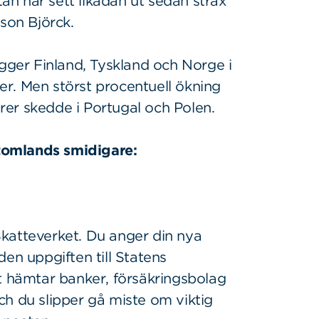
n har sett likadan ut sedan strax
hson Björck.
igger Finland, Tyskland och Norge i
r. Men störst procentuell ökning
er skedde i Portugal och Polen.
utomlands smidigare:
 Skatteverket. Du anger din nya
en uppgiften till Statens
t hämtar banker, försäkringsbolag
ch du slipper gå miste om viktig