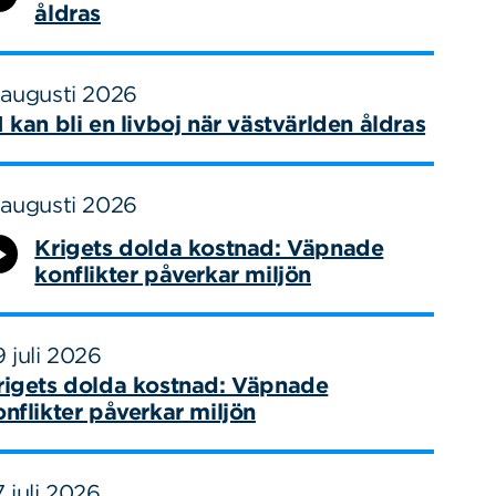
åldras
 augusti 2026
I kan bli en livboj när västvärlden åldras
 augusti 2026
Krigets dolda kostnad: Väpnade
konflikter påverkar miljön
 juli 2026
rigets dolda kostnad: Väpnade
onflikter påverkar miljön
 juli 2026