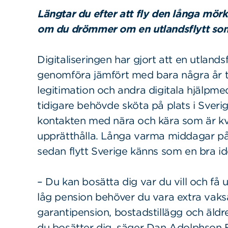
Längtar du efter att fly den långa mör
om du drömmer om en utlandsflytt som
Digitaliseringen har gjort att en utlands
genomföra jämfört med bara några år til
legitimation och andra digitala hjälpme
tidigare behövde sköta på plats i Sverig
kontakten med nära och kära som är kva
upprätthålla. Långa varma middagar på
sedan flytt Sverige känns som en bra id
– Du kan bosätta dig var du vill och få
låg pension behöver du vara extra vaksa
garantipension, bostadstillägg och äldr
du bosätter dig, säger Dan Adolphson