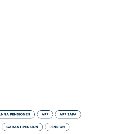
ÄNNA PENSIONEN
AP7
AP7 SÅFA
GARANTIPENSION
PENSION