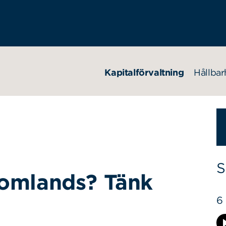
Kapitalförvaltning
Hållbar
S
tomlands? Tänk
6