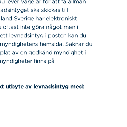
 lever varje år för att få allmän
dsintyget ska skickas till
 land Sverige har elektroniskt
oftast inte göra något men i
u ett levnadsintyg i posten kan du
nsmyndighetens hemsida. Saknar du
mplat av en godkänd myndighet i
myndigheter finns på
skt utbyte av levnadsintyg med: