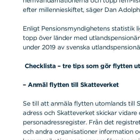
hemvändarnationerna och topp fem-lista
efter millennieskiftet, säger Dan Adolp
Enligt Pensionsmyndighetens statistik l
topp över länder med utlandspensionäre
under 2019 av svenska utlandspensionär
Checklista – tre tips som gör flytten 
– Anmäl flytten till Skatteverket
Se till att anmäla flytten utomlands till
adress och Skatteverket skickar vidare d
personadressregister. Från det registre
och andra organisationer information o