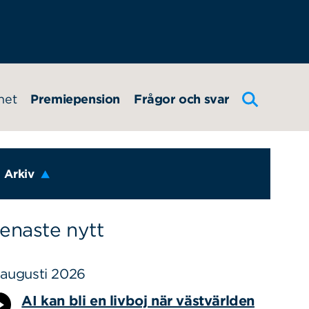
het
Premiepension
Frågor och svar
Arkiv
enaste nytt
 augusti 2026
AI kan bli en livboj när västvärlden