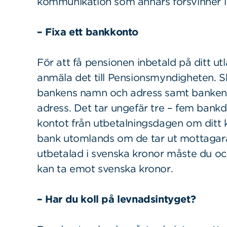
kommunikation som annars försvinner i
– Fixa ett bankkonto
För att få pensionen inbetald på ditt 
anmäla det till Pensionsmyndigheten. 
bankens namn och adress samt bankens 
adress. Det tar ungefär tre – fem bank
Sök
Sök på sidan:
kontot från utbetalningsdagen om ditt 
efter:
bank utomlands om de tar ut mottagarav
utbetalad i svenska kronor måste du o
kan ta emot svenska kronor.
– Har du koll på levnadsintyget?