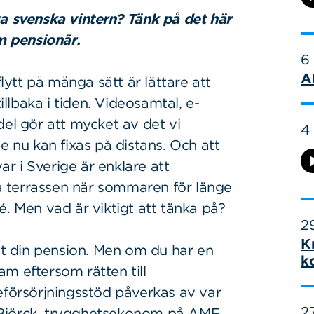
ka svenska vintern? Tänk på det här
 pensionär.
6
A
flytt på många sätt är lättare att
lbaka i tiden. Videosamtal, e-
del gör att mycket av det vi
4
e nu kan fixas på distans. Och att
r i Sverige är enklare att
 terrassen när sommaren för länge
é. Men vad är viktigt att tänka på?
29
K
 ut din pension. Men om du har en
k
m eftersom rätten till
eförsörjningsstöd påverkas av var
27
 Björck, trygghetsekonom på AMF.