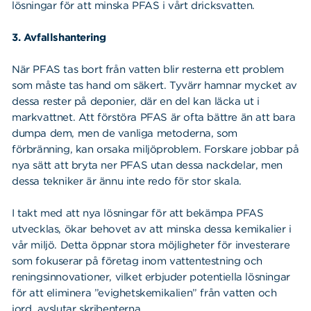
lösningar för att minska PFAS i vårt dricksvatten.
3. Avfallshantering
När PFAS tas bort från vatten blir resterna ett problem
som måste tas hand om säkert. Tyvärr hamnar mycket av
dessa rester på deponier, där en del kan läcka ut i
markvattnet. Att förstöra PFAS är ofta bättre än att bara
dumpa dem, men de vanliga metoderna, som
förbränning, kan orsaka miljöproblem. Forskare jobbar på
nya sätt att bryta ner PFAS utan dessa nackdelar, men
dessa tekniker är ännu inte redo för stor skala.
I takt med att nya lösningar för att bekämpa PFAS
utvecklas, ökar behovet av att minska dessa kemikalier i
vår miljö. Detta öppnar stora möjligheter för investerare
Sök
Sök på sidan:
som fokuserar på företag inom vattentestning och
efter:
reningsinnovationer, vilket erbjuder potentiella lösningar
för att eliminera ”evighetskemikalien” från vatten och
jord, avslutar skribenterna.