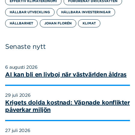
EFFEKTIV KLIMATEKONOMI
FÖRORENAT DRICKSVATTEN
HÅLLBAR UTVECKLING
HÅLLBARA INVESTERINGAR
HÅLLBARHET
JOHAN FLORÉN
KLIMAT
Senaste nytt
6 augusti 2026
AI kan bli en livboj när västvärlden åldras
29 juli 2026
Krigets dolda kostnad: Väpnade konflikter
påverkar miljön
27 juli 2026