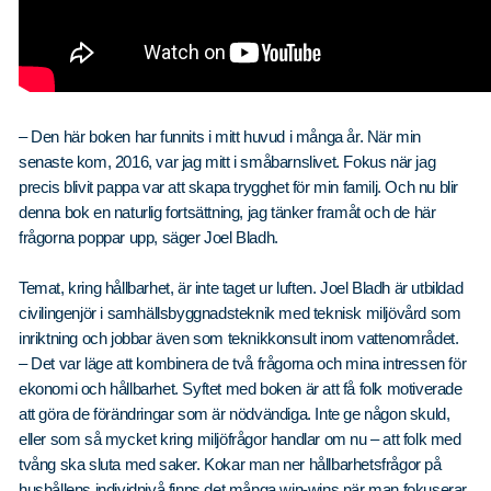
– Den här boken har funnits i mitt huvud i många år. När min
senaste kom, 2016, var jag mitt i småbarnslivet. Fokus när jag
precis blivit pappa var att skapa trygghet för min familj. Och nu blir
denna bok en naturlig fortsättning, jag tänker framåt och de här
frågorna poppar upp, säger Joel Bladh.
Temat, kring hållbarhet, är inte taget ur luften. Joel Bladh är utbildad
civilingenjör i samhällsbyggnadsteknik med teknisk miljövård som
inriktning och jobbar även som teknikkonsult inom vattenområdet.
– Det var läge att kombinera de två frågorna och mina intressen för
ekonomi och hållbarhet. Syftet med boken är att få folk motiverade
att göra de förändringar som är nödvändiga. Inte ge någon skuld,
eller som så mycket kring miljöfrågor handlar om nu – att folk med
tvång ska sluta med saker. Kokar man ner hållbarhetsfrågor på
hushållens individnivå finns det många win-wins när man fokuserar