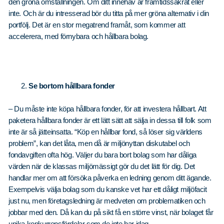
den gröna omställningen. Om ditt innehav är framtidssäkrat eller
inte. Och är du intresserad bör du titta på mer gröna alternativ i din
portfölj. Det är en stor megatrend framåt, som kommer att
accelerera, med förnybara och hållbara bolag.
Se bortom hållbara fonder
– Du måste inte köpa hållbara fonder, för att investera hållbart. Att
paketera hållbara fonder är ett lätt sätt att sälja in dessa till folk som
inte är så jätteinsatta. “Köp en hållbar fond, så löser sig världens
problem”, kan det låta, men då är miljönyttan diskutabel och
fondavgiften ofta hög. Väljer du bara bort bolag som har dåliga
värden när de klassas miljömässigt gör du det lätt för dig. Det
handlar mer om att försöka påverka en ledning genom ditt ägande.
Exempelvis välja bolag som du kanske vet har ett dåligt miljöfacit
just nu, men företagsledning är medveten om problematiken och
jobbar med den. Då kan du på sikt få en större vinst, när bolaget får
unika konkurrensfördelar som de inte har idag.