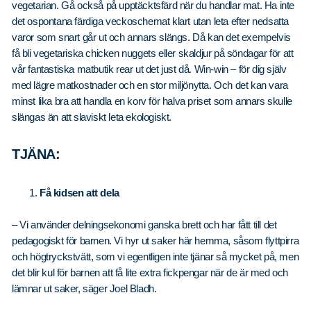
vegetarian. Gå också på upptäcktsfärd när du handlar mat. Ha inte
det ospontana färdiga veckoschemat klart utan leta efter nedsatta
varor som snart går ut och annars slängs. Då kan det exempelvis
få bli vegetariska chicken nuggets eller skaldjur på söndagar för att
vår fantastiska matbutik rear ut det just då. Win-win – för dig själv
med lägre matkostnader och en stor miljönytta. Och det kan vara
minst lika bra att handla en korv för halva priset som annars skulle
slängas än att slaviskt leta ekologiskt.
TJÄNA:
Få kidsen att dela
– Vi använder delningsekonomi ganska brett och har fått till det
pedagogiskt för barnen. Vi hyr ut saker här hemma, såsom flyttpirra
och högtryckstvätt, som vi egentligen inte tjänar så mycket på, men
det blir kul för barnen att få lite extra fickpengar när de är med och
lämnar ut saker, säger Joel Bladh.