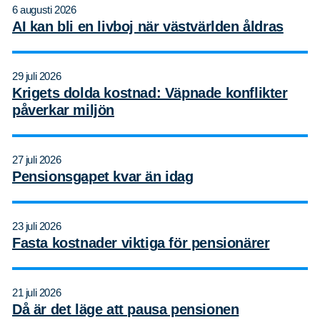
6 augusti 2026
AI kan bli en livboj när västvärlden åldras
29 juli 2026
Krigets dolda kostnad: Väpnade konflikter
påverkar miljön
27 juli 2026
Pensionsgapet kvar än idag
23 juli 2026
Fasta kostnader viktiga för pensionärer
21 juli 2026
Sök
Sök på sidan:
Då är det läge att pausa pensionen