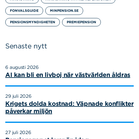
FONVALSGUIDE
MINPENSION.SE
PENSIONSMYNDIGHETEN
PREMIEPENSION
Senaste nytt
6 augusti 2026
AI kan bli en livboj när västvärlden åldras
Sök
Sök på sidan:
29 juli 2026
efter:
Krigets dolda kostnad: Väpnade konflikter
påverkar miljön
27 juli 2026