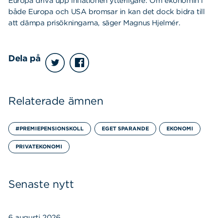
Europa driva upp inflationen ytterligare. Om ekonomin i
både Europa och USA bromsar in kan det dock bidra till
att dämpa prisökningarna, säger Magnus Hjelmér.
Dela på
Sök
Sök på sidan:
Relaterade ämnen
efter:
#PREMIEPENSIONSKOLL
EGET SPARANDE
EKONOMI
PRIVATEKONOMI
Senaste nytt
6 augusti 2026