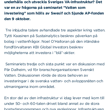
underhålla och utveckla Sveriges VA-infrastruktur? Det
var en av frågorna på seminariet ”Vatten som
investering” som hölls av Swesif och Sjunde AP-fonden
den 9 oktober.
Tre inbjudna talare avhandlade tre aspekter kring vatten.
Tytti Kaasinen på Sustainalytics beskrev påverkan på
bolag i vattenfrågor. Noel O’Halloran på den irländske
fondförvaltaren KBI Global Investors beskrev
möjligheterna att investera i ”blå”-aktier.
Seminariets tredje och sista punkt var en diskussion med
Pär Dalheim, vd för branschorganisationen Svenskt
Vatten. Diskussionen rörde de stora behoven av
investeringar i de svenska vatten- och avloppsnäten och
utmaningarna inom området.
En stor del av den infrastruktur vi idag lever med kom till
under 50- och 60-talen drivet bland annat av de stora
bostadsprogrammen och nya regleringar. Infrastrukturen