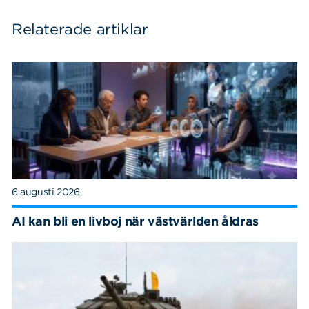
Relaterade artiklar
Sök
Sök på sidan:
efter:
6 augusti 2026
AI kan bli en livboj när västvärlden åldras