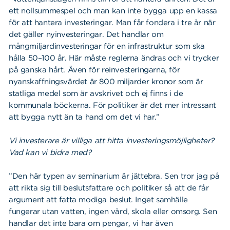
ett nollsummespel och man kan inte bygga upp en kassa
för att hantera investeringar. Man får fondera i tre år när
det gäller nyinvesteringar. Det handlar om
mångmiljardinvesteringar för en infrastruktur som ska
hålla 50–100 år. Här måste reglerna ändras och vi trycker
på ganska hårt. Även för reinvesteringarna, för
nyanskaffningsvärdet är 800 miljarder kronor som är
statliga medel som är avskrivet och ej finns i de
kommunala böckerna. För politiker är det mer intressant
att bygga nytt än ta hand om det vi har.”
Vi investerare är villiga att hitta investeringsmöjligheter?
Vad kan vi bidra med?
”Den här typen av seminarium är jättebra. Sen tror jag på
att rikta sig till beslutsfattare och politiker så att de får
argument att fatta modiga beslut. Inget samhälle
fungerar utan vatten, ingen vård, skola eller omsorg. Sen
handlar det inte bara om pengar, vi har även