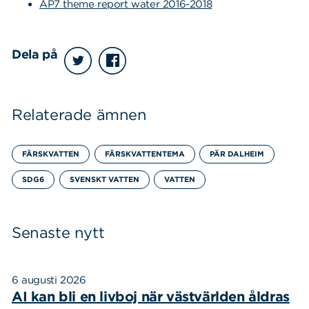
AP7 theme report water 2016-2018
Dela på
Relaterade ämnen
FÄRSKVATTEN
FÄRSKVATTENTEMA
PÄR DALHEIM
SDG6
SVENSKT VATTEN
VATTEN
Senaste nytt
6 augusti 2026
AI kan bli en livboj när västvärlden åldras