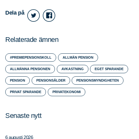
Dela på
Relaterade ämnen
Sök
Sök på sidan:
#PREMIEPENSIONSKOLL
ALLMÄN PENSION
efter:
ALLMÄNNA PENSIONEN
AVKASTNING
EGET SPARANDE
PENSION
PENSIONSÅLDER
PENSIONSMYNDIGHETEN
PRIVAT SPARANDE
PRIVATEKONOMI
Senaste nytt
6 augusti 2026