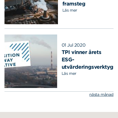
framsteg
Läs mer
01 Jul 2020
TPI vinner årets
ESG-
Sök
Sök på sidan:
utvärderingsverktyg
efter:
Läs mer
nästa månad