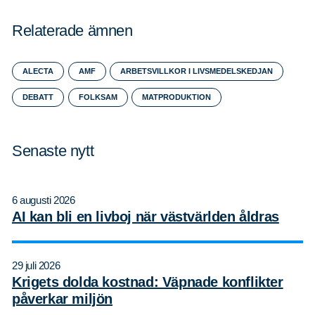
Relaterade ämnen
ALECTA
AMF
ARBETSVILLKOR I LIVSMEDELSKEDJAN
DEBATT
FOLKSAM
MATPRODUKTION
Senaste nytt
6 augusti 2026
AI kan bli en livboj när västvärlden åldras
29 juli 2026
Krigets dolda kostnad: Väpnade konflikter
påverkar miljön