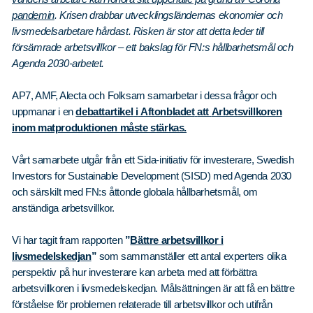
pandemin
. Krisen drabbar utvecklingsländernas ekonomier och
livsmedelsarbetare hårdast. Risken är stor att detta leder till
försämrade arbetsvillkor – ett bakslag för FN:s hållbarhetsmål och
Agenda 2030-arbetet.
AP7, AMF, Alecta och Folksam samarbetar i dessa frågor och
uppmanar i en
debattartikel
i
Aftonbladet
att
Arbetsvillkoren
inom matproduktionen måste stärkas.
Vårt samarbete utgår från ett Sida-initiativ för investerare, Swedish
Investors for Sustainable Development (SISD) med Agenda 2030
och särskilt med FN:s åttonde globala hållbarhetsmål, om
anständiga arbetsvillkor.
Vi har tagit fram rapporten
”
Bättre arbetsvillkor i
livsmedelskedjan
”
som sammanställer ett antal experters olika
perspektiv på hur investerare kan arbeta med att förbättra
arbetsvillkoren i livsmedelskedjan. Målsättningen är att få en bättre
förståelse för problemen relaterade till arbetsvillkor och utifrån