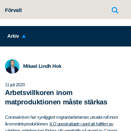
Hoppa till innehållet
Förvalt
Arkiv
Mikael Lindh Hok
11 juli 2020
Arbetsvillkoren inom
matproduktionen måste stärkas
Coronakrisen har synliggjort migrantarbetarnas utsatta roll inom
livsmedelsproduktionen.
ILO uppskattade i april att hälften av
världens arbetare kan förlora sitt uppehälle på grund av Corona