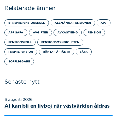
Relaterade ämnen
#PREMIEPENSIONSKOLL
ALLMÄNNA PENSIONEN
AP7
AP7 SÅFA
AVGIFTER
AVKASTNING
PENSION
PENSIONSKOLL
PENSIONSMYNDIGHETEN
PREMIEPENSION
RÄNTA-PÅ-RÄNTA
SÅFA
SOFFLIGGARE
Senaste nytt
6 augusti 2026
AI kan bli en livboj när västvärlden åldras