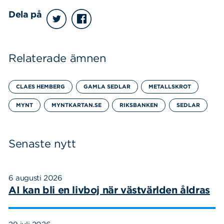
Dela på
Relaterade ämnen
CLAES HEMBERG
GAMLA SEDLAR
METALLSKROT
MYNT
MYNTKARTAN.SE
RIKSBANKEN
SEDLAR
Senaste nytt
6 augusti 2026
AI kan bli en livboj när västvärlden åldras