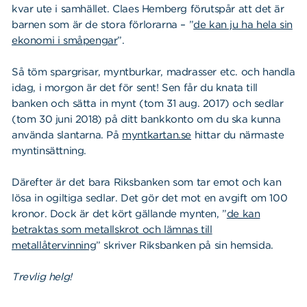
kvar ute i samhället. Claes Hemberg förutspår att det är
barnen som är de stora förlorarna – ”
de kan ju ha hela sin
ekonomi i småpengar
”.
Så töm spargrisar, myntburkar, madrasser etc. och handla
idag, i morgon är det för sent! Sen får du knata till
banken och sätta in mynt (tom 31 aug. 2017) och sedlar
(tom 30 juni 2018) på ditt bankkonto om du ska kunna
använda slantarna. På
myntkartan.se
hittar du närmaste
myntinsättning.
Därefter är det bara Riksbanken som tar emot och kan
lösa in ogiltiga sedlar. Det gör det mot en avgift om 100
kronor. Dock är det kört gällande mynten, ”
de kan
betraktas som metallskrot och lämnas till
metallåtervinning
” skriver Riksbanken på sin hemsida.
Trevlig helg!