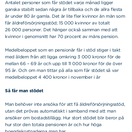
Antalet personer som får stödet varje månad ligger
ganska stabilt sedan några år tillbaka och de allra flesta
är under 80 år gamla. Det är lite fler kvinnor än män som
får äldreförsörjningsstöd; 15 000 kvinnor av totalt
26 000 personer. Det hänger också samman med att
kvinnor i genomsnitt har 70 procent av mäns pension.
Medelbeloppet som en pensionär får i stöd stiger i takt
med åldern från att ligga omkring 3 000 kronor för de
mellan 66 – 69 år och upp till 11 000 kronor för de över
95 år. Och om man tittar på alla som får stödet så var
medelbeloppet 4 400 kronor i november i år
Så får man stödet
Man behöver inte ansöka för att få äldreförsörjningsstöd,
utan det prövas automatiskt i samband med att man
ansöker om bostadstillägg. Hur stort stödet blir beror på
hur stor den totala pensionen är och hur höga
boendekostnaderna man har.