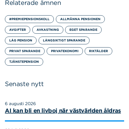
Relaterade ämnen
#PREMIEPENSIONSKOLL
ALLMÄNNA PENSIONEN
AVGIFTER
AVKASTNING
EGET SPARANDE
LÅG PENSION
LÅNGSIKTIGT SPARANDE
Sök
Sök på sidan:
efter:
PRIVAT SPARANDE
PRIVATEKONOMI
RIKTÅLDER
TJÄNSTEPENSION
Senaste nytt
6 augusti 2026
AI kan bli en livboj när västvärlden åldras