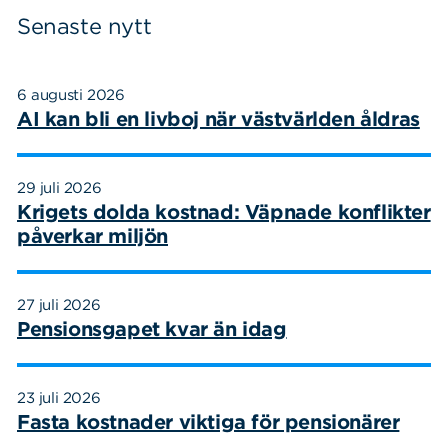
Senaste nytt
6 augusti 2026
AI kan bli en livboj när västvärlden åldras
29 juli 2026
Krigets dolda kostnad: Väpnade konflikter
påverkar miljön
Sök
Sök på sidan:
efter:
27 juli 2026
Pensionsgapet kvar än idag
23 juli 2026
Fasta kostnader viktiga för pensionärer