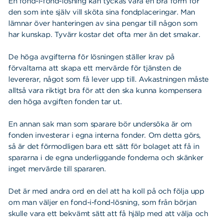
En fond-i-fond-lösning kan tyckas vara en bra form för
den som inte själv vill sköta sina fondplaceringar. Man
lämnar över hanteringen av sina pengar till någon som
har kunskap. Tyvärr kostar det ofta mer än det smakar.
De höga avgifterna för lösningen ställer krav på
förvaltarna att skapa ett mervärde för tjänsten de
levererar, något som få lever upp till. Avkastningen måste
alltså vara riktigt bra för att den ska kunna kompensera
den höga avgiften fonden tar ut.
En annan sak man som sparare bör undersöka är om
fonden investerar i egna interna fonder. Om detta görs,
så är det förmodligen bara ett sätt för bolaget att få in
spararna i de egna underliggande fonderna och skänker
inget mervärde till spararen.
Det är med andra ord en del att ha koll på och följa upp
om man väljer en fond-i-fond-lösning, som från början
skulle vara ett bekvämt sätt att få hjälp med att välja och