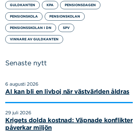
GULDKANTEN
KPA
PENSIONSDAGEN
PENSIONSKOLA
PENSIONSKOLAN
PENSIONSSKOLAN I DN
SPV
VINNARE AV GULDKANTEN
Senaste nytt
6 augusti 2026
AI kan bli en livboj när västvärlden åldras
Sök
Sök på sidan:
efter:
29 juli 2026
Krigets dolda kostnad: Väpnade konflikter
påverkar miljön