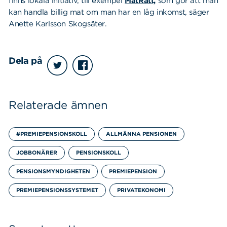
finns lokala initiativ, till exempel
MatRätt,
som gör att man
kan handla billig mat om man har en låg inkomst, säger
Anette Karlsson Skogsäter.
Dela på
Relaterade ämnen
Sök
Sök på sidan:
efter:
#PREMIEPENSIONSKOLL
ALLMÄNNA PENSIONEN
JOBBONÄRER
PENSIONSKOLL
PENSIONSMYNDIGHETEN
PREMIEPENSION
PREMIEPENSIONSSYSTEMET
PRIVATEKONOMI