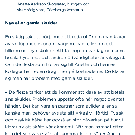
Anette Karlsson Skogsäter, budget- och
skuldrådgivare, Göteborgs kommun.
Nya eller gamla skulder
En viktig sak att börja med att reda ut är om man klarar
av sin löpande ekonomi varje månad, eller om det
tillkommer nya skulder. Att få ihop sin vardag och kunna
betala hyra, mat och andra nödvändigheter är viktigast.
Och de flesta som hör av sig till Anette och hennes
kollegor har redan dragit ner på kostnaderna. De klarar
sig men har problem med gamla skulder.
– De flesta tänker att de kommer att klara av att betala
sina skulder. Problemen uppstår ofta när något oväntat
händer. Det kan vara en partner som avlider eller så
kanske man behöver avsluta sitt yrkesliv i förtid. Fysisk
och psykisk hälsa har också en stor påverkan på hur vi
klarar av att sköta vår ekonomi. När man hamnat efter
kan det sen vara svårt att komma ikapp, säger Anette