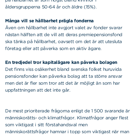
på hållbarhet är som högst bland kvinnor i
åldersgrupperna 50-64 år och äldre (15%).
Många vill se hållbarhet prägla fonderna
Även om hållbarhet inte avgjort valet av fonder svarar
nästan hälften att de vill att deras premiepensionsfond
ska tänka på hållbarhet, oavsett om det är att utesluta
företag eller att påverka som en aktiv ägare.
En tredjedel tror kapitalägare kan påverka bolagen
Det finns viss osäkerhet bland svenska folket huruvida
pensionsfonder kan påverka bolag att ta större ansvar
men det är fler som tror att det är möjligt än som har
uppfattningen att det inte går.
De mest prioriterade frågorna enligt de 1 500 svarande är
människorätts- och klimatfrågor. Klimatfrågor anger flest
som viktigast i sitt förstahandsval men
människorättsfrågor hamnar i topp som viktigast när man