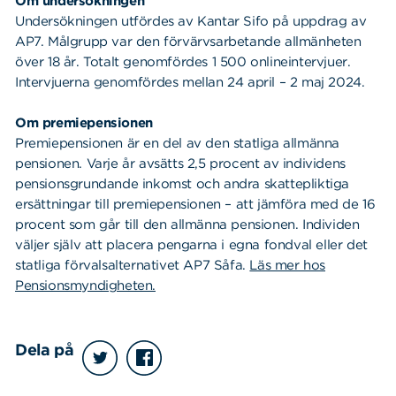
Om undersökningen
Undersökningen utfördes av Kantar Sifo på uppdrag av
AP7. Målgrupp var den förvärvsarbetande allmänheten
över 18 år. Totalt genomfördes 1 500 onlineintervjuer.
Intervjuerna genomfördes mellan 24 april – 2 maj 2024.
Om premiepensionen
Premiepensionen är en del av den statliga allmänna
pensionen. Varje år avsätts 2,5 procent av individens
pensionsgrundande inkomst och andra skattepliktiga
ersättningar till premiepensionen – att jämföra med de 16
procent som går till den allmänna pensionen. Individen
väljer själv att placera pengarna i egna fondval eller det
statliga förvalsalternativet AP7 Såfa.
Läs mer hos
Pensionsmyndigheten.
Sök
Sök på sidan:
efter:
Dela på