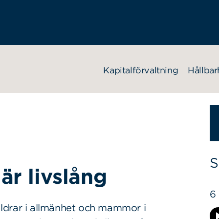
Kapitalförvaltning
Hållbar
S
r livslång
6
ldrar i allmänhet och mammor i