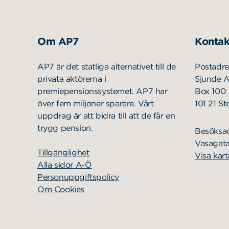
Om AP7
Kontak
AP7 är det statliga alternativet till de
Postadre
privata aktörerna i
Sjunde 
premiepensionssystemet. AP7 har
Box 100
över fem miljoner sparare. Vårt
101 21 S
uppdrag är att bidra till att de får en
trygg pension.
Besöksa
Vasagata
Tillgänglighet
Visa kart
Alla sidor A-Ö
Personuppgiftspolicy
Om Cookies