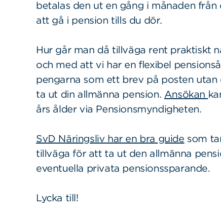
betalas den ut en gång i månaden från
att gå i pension tills du dör.
Hur går man då tillväga rent praktiskt nä
Sök
Sök på sidan:
och med att vi har en flexibel pensions
efter:
pengarna som ett brev på posten utan d
ta ut din allmänna pension.
Ansökan
ka
års ålder via Pensionsmyndigheten.
SvD Näringsliv har en bra guide
som tar
tillväga för att ta ut den allmänna pens
eventuella privata pensionssparande.
Lycka till!