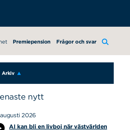
het
Premiepension
Frågor och svar
Arkiv
enaste nytt
 augusti 2026
AI kan bli en livboj när västvärlden