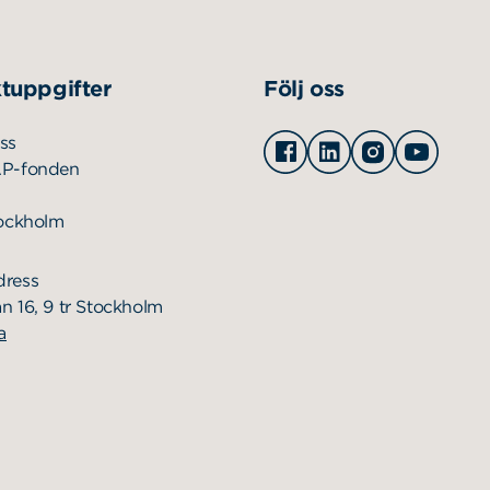
tuppgifter
Följ oss
Facebook
Linkedin
Instagram
Youtu
ss
AP-fonden
tockholm
dress
n 16, 9 tr Stockholm
a