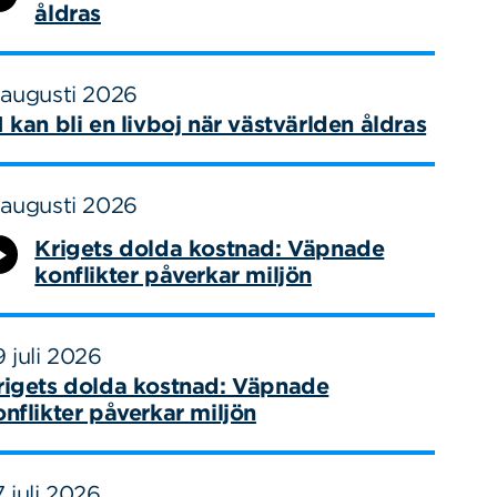
åldras
 augusti 2026
I kan bli en livboj när västvärlden åldras
 augusti 2026
Krigets dolda kostnad: Väpnade
konflikter påverkar miljön
 juli 2026
rigets dolda kostnad: Väpnade
onflikter påverkar miljön
 juli 2026