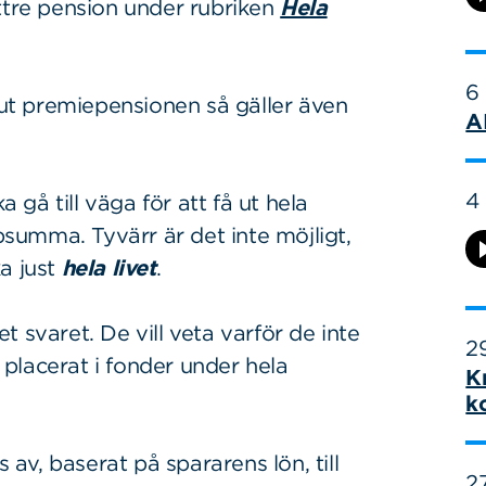
ttre pension under rubriken
Hela
6
a ut premiepensionen så gäller även
A
4
gå till väga för att få ut hela
umma. Tyvärr är det inte möjligt,
a just
hela livet
.
 svaret. De vill veta varför de inte
29
placerat i fonder under hela
K
k
 av, baserat på spararens lön, till
27