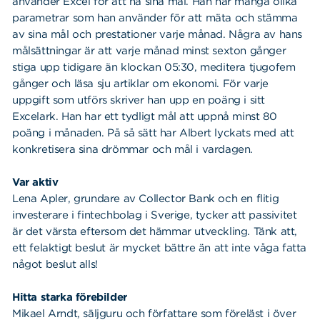
använder Excel för att nå sina mål. Han har många olika
parametrar som han använder för att mäta och stämma
av sina mål och prestationer varje månad. Några av hans
målsättningar är att varje månad minst sexton gånger
stiga upp tidigare än klockan 05:30, meditera tjugofem
gånger och läsa sju artiklar om ekonomi. För varje
uppgift som utförs skriver han upp en poäng i sitt
Excelark. Han har ett tydligt mål att uppnå minst 80
poäng i månaden. På så sätt har Albert lyckats med att
konkretisera sina drömmar och mål i vardagen.
Var aktiv
Lena Apler, grundare av Collector Bank och en flitig
investerare i fintechbolag i Sverige, tycker att passivitet
är det värsta eftersom det hämmar utveckling. Tänk att,
ett felaktigt beslut är mycket bättre än att inte våga fatta
något beslut alls!
Hitta starka förebilder
Mikael Arndt, säljguru och författare som föreläst i över