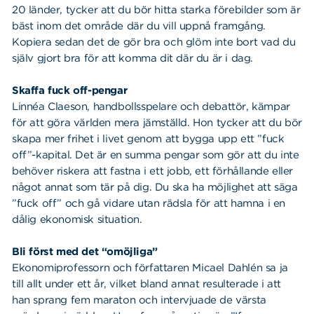
20 länder, tycker att du bör hitta starka förebilder som är
bäst inom det område där du vill uppnå framgång.
Kopiera sedan det de gör bra och glöm inte bort vad du
själv gjort bra för att komma dit där du är i dag.
Skaffa fuck off-pengar
Linnéa Claeson, handbollsspelare och debattör, kämpar
för att göra världen mera jämställd. Hon tycker att du bör
skapa mer frihet i livet genom att bygga upp ett ”fuck
off”-kapital. Det är en summa pengar som gör att du inte
behöver riskera att fastna i ett jobb, ett förhållande eller
något annat som tär på dig. Du ska ha möjlighet att säga
”fuck off” och gå vidare utan rädsla för att hamna i en
dålig ekonomisk situation.
Bli först med det “omöjliga”
Ekonomiprofessorn och författaren Micael Dahlén sa ja
till allt under ett år, vilket bland annat resulterade i att
han sprang fem maraton och intervjuade de värsta