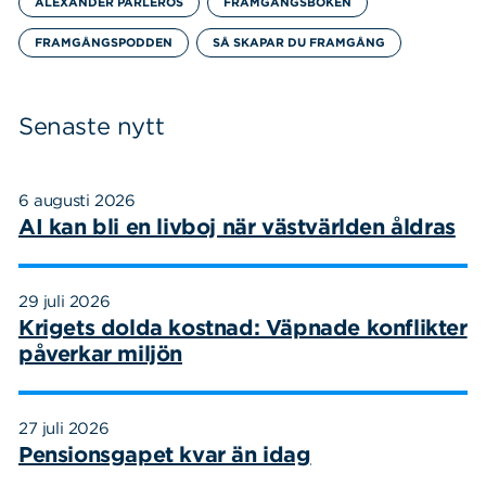
ALEXANDER PÄRLEROS
FRAMGÅNGSBOKEN
FRAMGÅNGSPODDEN
SÅ SKAPAR DU FRAMGÅNG
Sök
Sök på sidan:
efter:
Senaste nytt
6 augusti 2026
AI kan bli en livboj när västvärlden åldras
29 juli 2026
Krigets dolda kostnad: Väpnade konflikter
påverkar miljön
27 juli 2026
Pensionsgapet kvar än idag