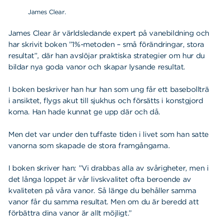
James Clear.
James Clear är världsledande expert på vanebildning och
har skrivit boken ”1%-metoden – små förändringar, stora
resultat”, där han avslöjar praktiska strategier om hur du
bildar nya goda vanor och skapar lysande resultat.
I boken beskriver han hur han som ung får ett basebollträ
Sök
i ansiktet, flygs akut till sjukhus och försätts i konstgjord
Sök på sidan:
efter:
koma. Han hade kunnat ge upp där och då.
Men det var under den tuffaste tiden i livet som han satte
vanorna som skapade de stora framgångarna.
I boken skriver han: ”Vi drabbas alla av svårigheter, men i
det långa loppet är vår livskvalitet ofta beroende av
kvaliteten på våra vanor. Så länge du behåller samma
vanor får du samma resultat. Men om du är beredd att
förbättra dina vanor är allt möjligt.”