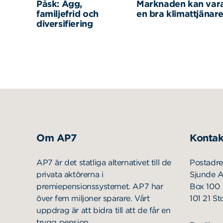
Påsk: Ägg,
Marknaden kan var
familjefrid och
en bra klimattjänar
diversifiering
Om AP7
Kontak
AP7 är det statliga alternativet till de
Postadre
privata aktörerna i
Sjunde 
premiepensionssystemet. AP7 har
Box 100
över fem miljoner sparare. Vårt
101 21 S
uppdrag är att bidra till att de får en
trygg pension.