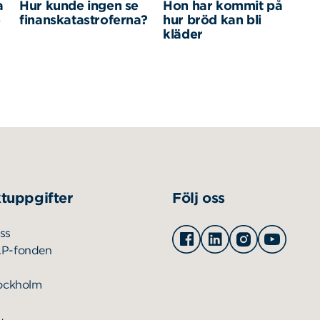
a
Hur kunde ingen se
Hon har kommit på
e
finanskatastroferna?
hur bröd kan bli
kläder
tuppgifter
Följ oss
Facebook
Linkedin
Instagram
Youtu
ss
AP-fonden
tockholm