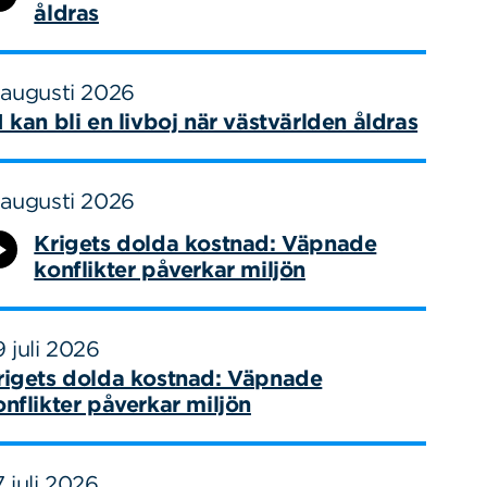
åldras
 augusti 2026
I kan bli en livboj när västvärlden åldras
 augusti 2026
Krigets dolda kostnad: Väpnade
konflikter påverkar miljön
 juli 2026
rigets dolda kostnad: Väpnade
onflikter påverkar miljön
 juli 2026