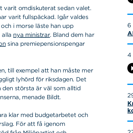
 varit omdiskuterat sedan valet.
ar varit fullspäckad. Igår valdes
6
r och i morse läste han upp
A
 alla
nya ministrar
. Bland dem har
on
sina premiepensionspengar
4
, till exempel att han måste mer
gligt lyhörd för riksdagen. Det
 den största är väl som alltid
29
nanserna, menade Bildt.
K
k
ara klar med budgetarbetet och
slag. För att få igenom
27
öd från Miljöpartiet och