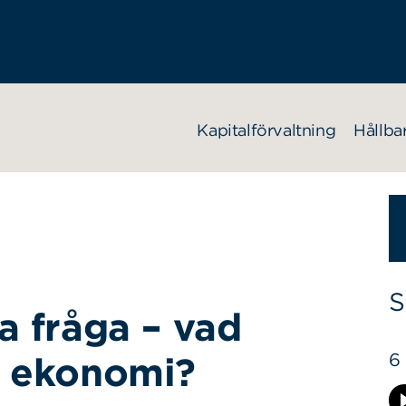
Kapitalförvaltning
Hållba
S
a fråga – vad
6
k ekonomi?