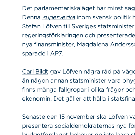
Det parlamentariskaläget har minst sagt
Denna
supervecka
inom svensk politik h
Stefan Löfven till Sveriges statsministe
regeringsförklaringen och presenterade
nya finansminister,
Magdalena Anderss
sparade i AP7.
Carl Bildt
gav Löfven några råd på vägen
än någon annan statsminister vara ohyg
finns många fallgropar i olika frågor och
ekonomin. Det gäller att hålla i statsfi
Senaste den 15 november ska Löfven v
presentera socialdemokraternas nya för
budgetförslaget behöver de inte bara st