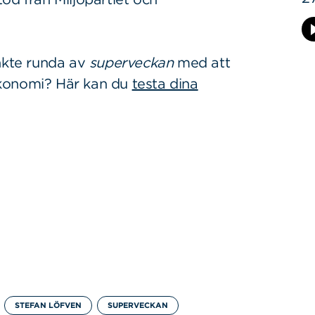
änkte runda av
superveckan
med att
k ekonomi? Här kan du
testa dina
STEFAN LÖFVEN
SUPERVECKAN