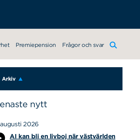
rhet
Premiepension
Frågor och svar
Arkiv
enaste nytt
 augusti 2026
AI kan bli en livboj när västvärlden