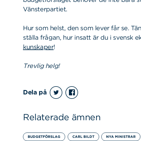
Vänsterpartiet.
Hur som helst, den som lever får se. T
ställa frågan, hur insatt är du i svens
kunskaper
!
Trevlig helg!
Sök
Sök på sidan:
efter:
Dela på
Relaterade ämnen
BUDGETFÖRSLAG
CARL BILDT
NYA MINISTRAR