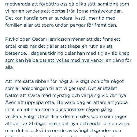
motiverade att förbättra oss på olika sätt, samtidigt som
vi har en tendens att bortse från forna misslyckanden.
Det kan handla om en sundare livsstil, mer tid med
familjen eller att spara undan pengar för framtiden.
Psykologen Oscar Henriksson menar att det finns ett
antal knep när det gäller att skapa en rutin av ett
beteende. I dagens tidning delar han med sig av
tio knep
som kan hjälpa oss att lyckas med nya vanor
, en gång för
alla.
Att inte sätta ribban för högt är viktigt och ofta något
som är anledningen till att vi ger upp. Det är istället
bättre att starta med myrsteg och vänja sig vid det nya.
Även att upprepa ofta, lite varje dag är lättare att jobba
in till en rutin än större punktinsatser någon gång i
veckan. Enligt Oscar finns det en folkvisdom som säger
att det tar 21 dagar innan det nya beteendet blir en vana,
men det är också beroende av svårighetsgraden och