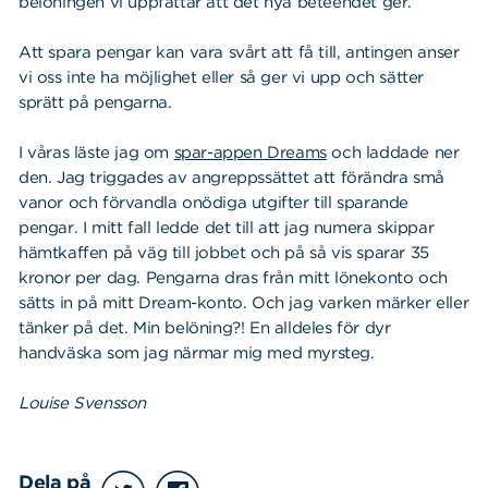
belöningen vi uppfattar att det nya beteendet ger.
Att spara pengar kan vara svårt att få till, antingen anser
vi oss inte ha möjlighet eller så ger vi upp och sätter
sprätt på pengarna.
I våras läste jag om
spar-appen Dreams
och laddade ner
den. Jag triggades av angreppssättet att förändra små
vanor och förvandla onödiga utgifter till sparande
pengar. I mitt fall ledde det till att jag numera skippar
hämtkaffen på väg till jobbet och på så vis sparar 35
kronor per dag. Pengarna dras från mitt lönekonto och
sätts in på mitt Dream-konto. Och jag varken märker eller
tänker på det. Min belöning?! En alldeles för dyr
handväska som jag närmar mig med myrsteg.
Louise Svensson
Dela på