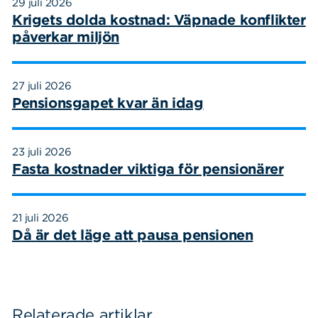
29 juli 2026
Krigets dolda kostnad: Väpnade konflikter
påverkar miljön
27 juli 2026
Pensionsgapet kvar än idag
Sök
Sök på sidan:
efter:
23 juli 2026
Fasta kostnader viktiga för pensionärer
21 juli 2026
Då är det läge att pausa pensionen
Relaterade artiklar