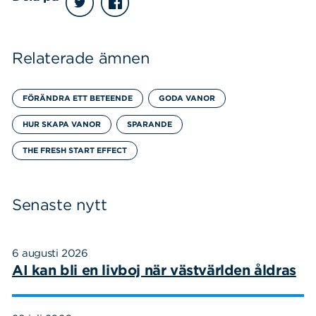
Relaterade ämnen
FÖRÄNDRA ETT BETEENDE
GODA VANOR
HUR SKAPA VANOR
SPARANDE
THE FRESH START EFFECT
Senaste nytt
6 augusti 2026
AI kan bli en livboj när västvärlden åldras