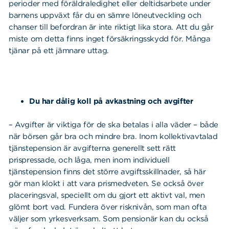
perioder med föräldraledighet eller deltidsarbete under
barnens uppväxt får du en sämre löneutveckling och
chanser till befordran är inte riktigt lika stora. Att du går
miste om detta finns inget försäkringsskydd för. Många
tjänar på ett jämnare uttag.
Du har dålig koll på avkastning och avgifter
– Avgifter är viktiga för de ska betalas i alla väder – både
när börsen går bra och mindre bra. Inom kollektivavtalad
tjänstepension är avgifterna generellt sett rätt
prispressade, och låga, men inom individuell
tjänstepension finns det större avgiftsskillnader, så här
gör man klokt i att vara prismedveten. Se också över
placeringsval, speciellt om du gjort ett aktivt val, men
glömt bort vad. Fundera över risknivån, som man ofta
väljer som yrkesverksam. Som pensionär kan du också