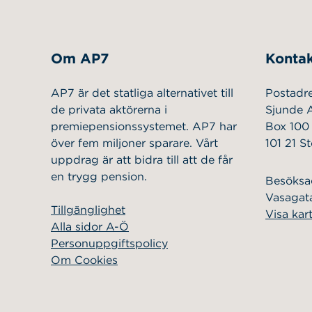
Om AP7
Kontak
AP7 är det statliga alternativet till
Postadr
de privata aktörerna i
Sjunde 
premiepensionssystemet. AP7 har
Box 100
över fem miljoner sparare. Vårt
101 21 S
uppdrag är att bidra till att de får
en trygg pension.
Besöksa
Vasagata
Tillgänglighet
Visa kar
Alla sidor A-Ö
Personuppgiftspolicy
Om Cookies