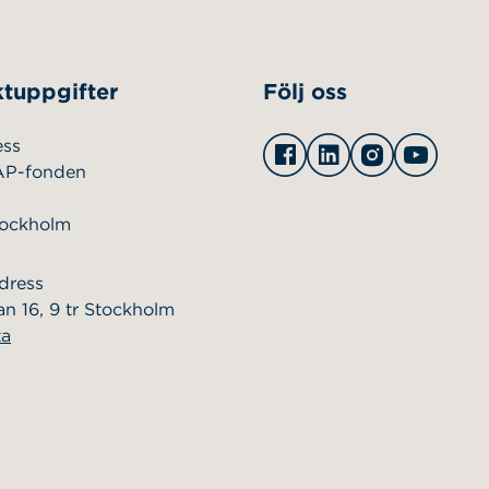
tuppgifter
Följ oss
Facebook
Linkedin
Instagram
Youtu
ess
AP-fonden
tockholm
dress
n 16, 9 tr Stockholm
ta