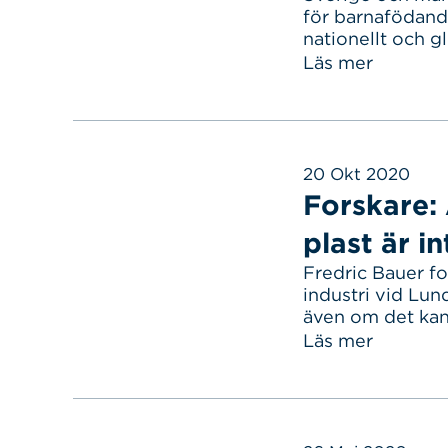
för barnafödand
nationellt och g
för miljökonsekv
Läs mer
utbredd oro i vår
psykologi. Klima
har inte studera
20 Okt 2020
Forskare:
plast är i
Fredric Bauer fo
industri vid Lun
även om det kan
efter så är ett s
Läs mer
Samtidigt har v
på platser där vi