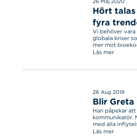
26 Maj 2020
Hört tala
fyra trend
Vi behöver vara
Sök
Sök på sidan:
globala kriser so
efter:
mer mot bioeko
våg.
Läs mer
28 Aug 2019
Blir Greta
Han påpekar att
kommunikatör. M
med alla inflyte
Läs mer