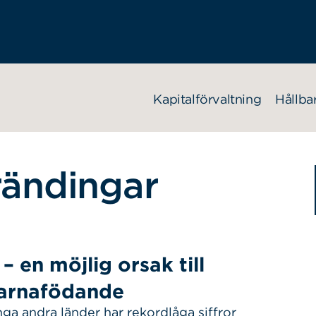
Kapitalförvaltning
Hållba
rändingar
– en möjlig orsak till
arnafödande
a andra länder har rekordlåga siffror