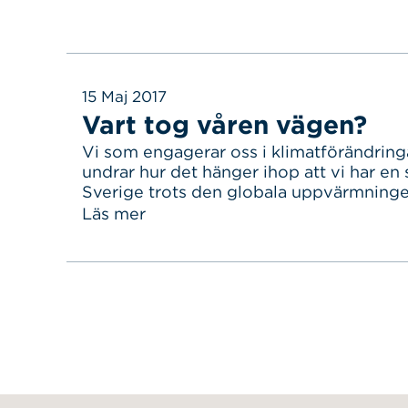
15 Maj 2017
Vart tog våren vägen?
Vi som engagerar oss i klimatförändrin
undrar hur det hänger ihop att vi har en s
Sverige trots den globala uppvärmninge
möjligt? Jo, det finns faktiskt en meteor
Läs mer
förklaring. Och den har att göra med de
uppvärmningen. Det börjar med jetströ
de där vindarna…