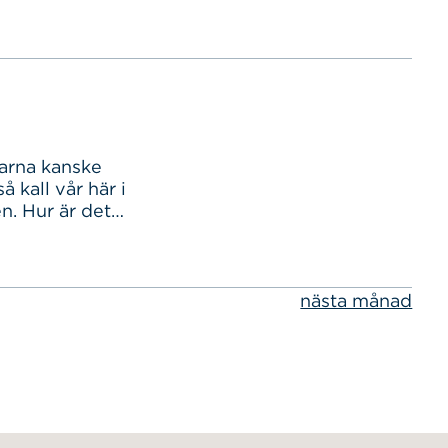
garna kanske
å kall vår här i
n. Hur är det
ologisk
n globala
mmarna. Ni vet
nästa månad