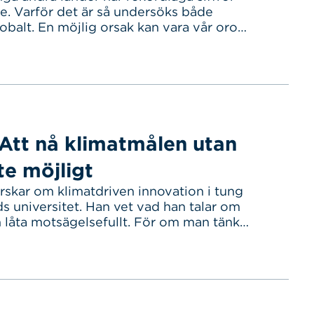
e. Varför det är så undersöks både
lobalt. En möjlig orsak kan vara vår oro
enser vilket nyligen utretts. – Vi ser en
 studie, berättar Kirsti Jylhä, forskare i
toro kopplat till minskat barnafödande
ts så mycket…
 Att nå klimatmålen utan
nte möjligt
rskar om klimatdriven innovation i tung
ds universitet. Han vet vad han talar om
 låta motsägelsefullt. För om man tänker
amhälle utan plast idag helt otänkbart.
i en problematik med plast som hamnar
 absolut inte vill ha…