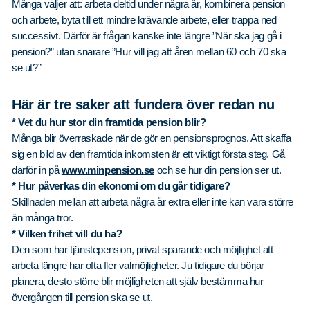
Många väljer att: arbeta deltid under några år, kombinera pension
och arbete, byta till ett mindre krävande arbete, eller trappa ned
successivt. Därför är frågan kanske inte längre ”När ska jag gå i
pension?” utan snarare ”Hur vill jag att åren mellan 60 och 70 ska
se ut?”
Här är tre saker att fundera över redan nu
* Vet du hur stor din framtida pension blir?
Många blir överraskade när de gör en pensionsprognos. Att skaffa
sig en bild av den framtida inkomsten är ett viktigt första steg. Gå
därför in på
www.minpension.se
och se hur din pension ser ut.
* Hur påverkas din ekonomi om du går tidigare?
Skillnaden mellan att arbeta några år extra eller inte kan vara större
än många tror.
* Vilken frihet vill du ha?
Den som har tjänstepension, privat sparande och möjlighet att
arbeta längre har ofta fler valmöjligheter. Ju tidigare du börjar
planera, desto större blir möjligheten att själv bestämma hur
övergången till pension ska se ut.