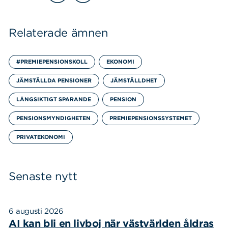
Relaterade ämnen
#PREMIEPENSIONSKOLL
EKONOMI
JÄMSTÄLLDA PENSIONER
JÄMSTÄLLDHET
Sök
Sök på sidan:
LÅNGSIKTIGT SPARANDE
PENSION
efter:
PENSIONSMYNDIGHETEN
PREMIEPENSIONSSYSTEMET
PRIVATEKONOMI
Senaste nytt
6 augusti 2026
AI kan bli en livboj när västvärlden åldras