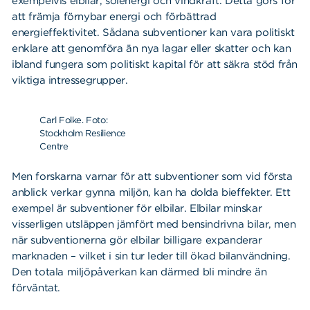
exempelvis elbilar, solenergi och vindkraft. Detta görs för
att främja förnybar energi och förbättrad
energieffektivitet. Sådana subventioner kan vara politiskt
enklare att genomföra än nya lagar eller skatter och kan
ibland fungera som politiskt kapital för att säkra stöd från
viktiga intressegrupper.
Carl Folke. Foto:
Stockholm Resilience
Centre
Men forskarna varnar för att subventioner som vid första
anblick verkar gynna miljön, kan ha dolda bieffekter. Ett
exempel är subventioner för elbilar. Elbilar minskar
visserligen utsläppen jämfört med bensindrivna bilar, men
när subventionerna gör elbilar billigare expanderar
marknaden – vilket i sin tur leder till ökad bilanvändning.
Den totala miljöpåverkan kan därmed bli mindre än
förväntat.