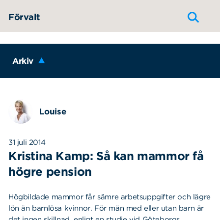
Hoppa till innehållet
Förvalt
Arkiv
Louise
31 juli 2014
Kristina Kamp: Så kan mammor få
högre pension
Högbildade mammor får sämre arbetsuppgifter och lägre
lön än barnlösa kvinnor. För män med eller utan barn är
det ingen skillnad, enligt en studie vid Göteborgs