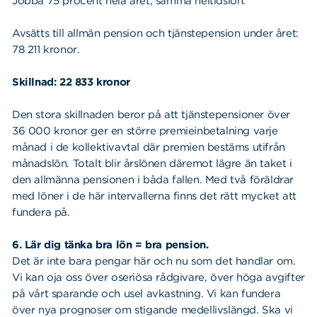
Jobba 75 procent hela året, samma heltidslön.
Avsätts till allmän pension och tjänstepension under året:
78 211 kronor.
Skillnad: 22 833 kronor
Den stora skillnaden beror på att tjänstepensioner över
36 000 kronor ger en större premieinbetalning varje
månad i de kollektivavtal där premien bestäms utifrån
månadslön. Totalt blir årslönen däremot lägre än taket i
den allmänna pensionen i båda fallen. Med två föräldrar
med löner i de här intervallerna finns det rätt mycket att
fundera på.
6. Lär dig tänka bra lön = bra pension.
Det är inte bara pengar här och nu som det handlar om.
Vi kan oja oss över oseriösa rådgivare, över höga avgifter
på vårt sparande och usel avkastning. Vi kan fundera
över nya prognoser om stigande medellivslängd. Ska vi