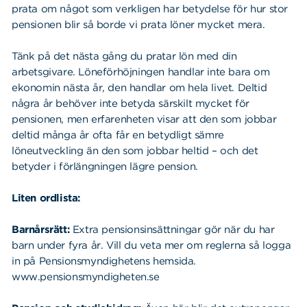
prata om något som verkligen har betydelse för hur stor
pensionen blir så borde vi prata löner mycket mera.
Tänk på det nästa gång du pratar lön med din
arbetsgivare. Löneförhöjningen handlar inte bara om
ekonomin nästa år, den handlar om hela livet. Deltid
några år behöver inte betyda särskilt mycket för
pensionen, men erfarenheten visar att den som jobbar
deltid många år ofta får en betydligt sämre
löneutveckling än den som jobbar heltid – och det
betyder i förlängningen lägre pension.
Liten ordlista:
Barnårsrätt:
Extra pensionsinsättningar gör när du har
barn under fyra år. Vill du veta mer om reglerna så logga
Sök
Sök på sidan:
in på Pensionsmyndighetens hemsida.
efter:
www.pensionsmyndigheten.se