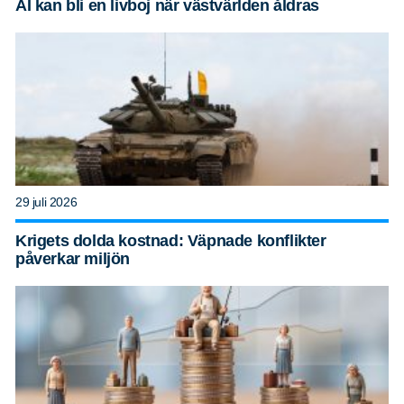
AI kan bli en livboj när västvärlden åldras
29 juli 2026
Krigets dolda kostnad: Väpnade konflikter
påverkar miljön