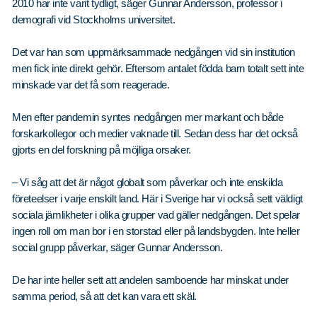
2010 har inte varit tydligt, säger Gunnar Andersson, professor i
demografi vid Stockholms universitet.
Det var han som uppmärksammade nedgången vid sin institution
men fick inte direkt gehör. Eftersom antalet födda barn totalt sett inte
minskade var det få som reagerade.
Men efter pandemin syntes nedgången mer markant och både
forskarkollegor och medier vaknade till. Sedan dess har det också
gjorts en del forskning på möjliga orsaker.
– Vi såg att det är något globalt som påverkar och inte enskilda
företeelser i varje enskilt land. Här i Sverige har vi också sett väldigt
sociala jämlikheter i olika grupper vad gäller nedgången. Det spelar
ingen roll om man bor i en storstad eller på landsbygden. Inte heller
social grupp påverkar, säger Gunnar Andersson.
De har inte heller sett att andelen samboende har minskat under
samma period, så att det kan vara ett skäl.