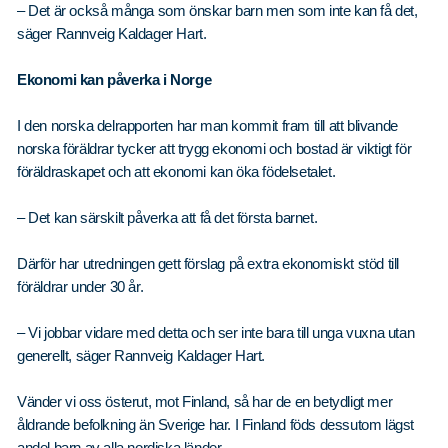
– Det är också många som önskar barn men som inte kan få det,
säger Rannveig Kaldager Hart.
Ekonomi kan påverka i Norge
I den norska delrapporten har man kommit fram till att blivande
norska föräldrar tycker att trygg ekonomi och bostad är viktigt för
föräldraskapet och att ekonomi kan öka födelsetalet.
– Det kan särskilt påverka att få det första barnet.
Sök
Sök på sidan:
efter:
Därför har utredningen gett förslag på extra ekonomiskt stöd till
föräldrar under 30 år.
– Vi jobbar vidare med detta och ser inte bara till unga vuxna utan
generellt, säger Rannveig Kaldager Hart.
Vänder vi oss österut, mot Finland, så har de en betydligt mer
åldrande befolkning än Sverige har. I Finland föds dessutom lägst
andel barn av alla nordiska länder.