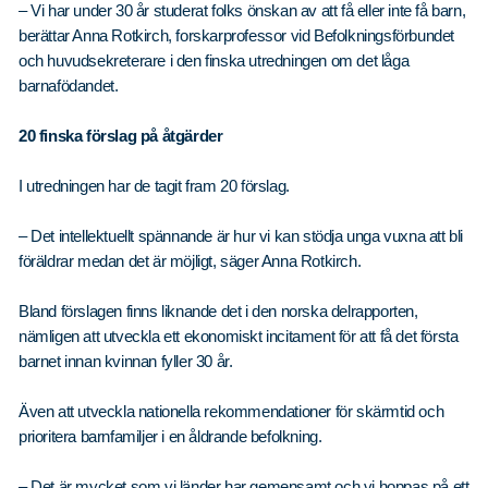
– Vi har under 30 år studerat folks önskan av att få eller inte få barn,
berättar Anna Rotkirch, forskarprofessor vid Befolkningsförbundet
och huvudsekreterare i den finska utredningen om det låga
barnafödandet.
20 finska förslag på åtgärder
I utredningen har de tagit fram 20 förslag.
– Det intellektuellt spännande är hur vi kan stödja unga vuxna att bli
föräldrar medan det är möjligt, säger Anna Rotkirch.
Bland förslagen finns liknande det i den norska delrapporten,
nämligen att utveckla ett ekonomiskt incitament för att få det första
barnet innan kvinnan fyller 30 år.
Även att utveckla nationella rekommendationer för skärmtid och
prioritera barnfamiljer i en åldrande befolkning.
– Det är mycket som vi länder har gemensamt och vi hoppas på ett