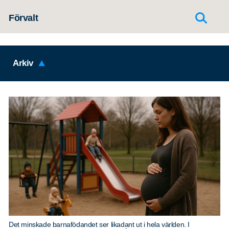
Hoppa till innehållet
Förvalt
Arkiv
Det minskade barnafödandet ser likadant ut i hela världen. I