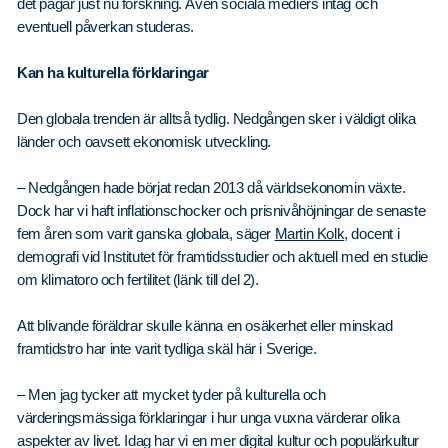
det pågår just nu forskning. Även sociala mediers intåg och
eventuell påverkan studeras.
Kan ha kulturella förklaringar
Den globala trenden är alltså tydlig. Nedgången sker i väldigt olika
länder och oavsett ekonomisk utveckling.
– Nedgången hade börjat redan 2013 då världsekonomin växte.
Dock har vi haft inflationschocker och prisnivåhöjningar de senaste
fem åren som varit ganska globala, säger
Martin Kolk
, docent i
demografi vid Institutet för framtidsstudier och aktuell med en studie
om klimatoro och fertilitet (länk till del 2).
Att blivande föräldrar skulle känna en osäkerhet eller minskad
framtidstro har inte varit tydliga skäl här i Sverige.
– Men jag tycker att mycket tyder på kulturella och
värderingsmässiga förklaringar i hur unga vuxna värderar olika
aspekter av livet. Idag har vi en mer digital kultur och populärkultur