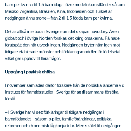
barn per kvinna till 1,5 barn idag. I övre medelinkomstländer såsom
Mexiko, Argentina, Brasilien, Kina, Indonesien och Turkiet är
nedgången ännu större – från 2 till 1,5 födda barn per kvinna.
Det är alltså inte bara i Sverige som det skapas huvudbry. Även
globalt och i övriga Norden forskas det kring orsakerna. Få hade
förutspått den här utvecklingen. Nedgången bryter nämligen mot
tidigare etablerade mönster och förklaringsmodeller för födelsetal
vilket ger upphov till flera frågor.
Uppgång i psykisk ohälsa
I november samlades därför forskare från de nordiska länderna vid
Institutet för framtidsstudier i Sverige för att tillsammans försöka
förstå.
– I Sverige har vi sett förklaringar till tidigare nedgångar i
barnafödandet – såsom p-piller, familjeförändringar, politiska
reformer och ekonomisk lågkonjunktur. Men skälet till nedgången