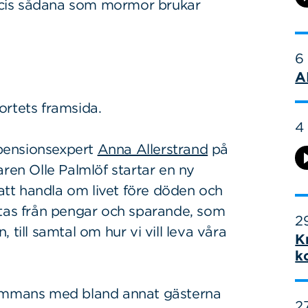
cis sådana som mormor brukar
6
A
ortets framsida.
4
a pensionsexpert
Anna Allerstrand
på
n Olle Palmlöf startar en ny
tt handla om livet före döden och
lyttas från pengar och sparande, som
29
till samtal om hur vi vill leva våra
K
k
sammans med bland annat gästerna
27