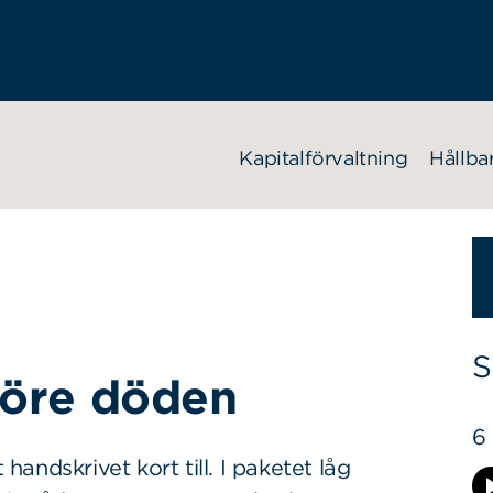
Kapitalförvaltning
Hållba
S
före döden
6
 handskrivet kort till. I paketet låg