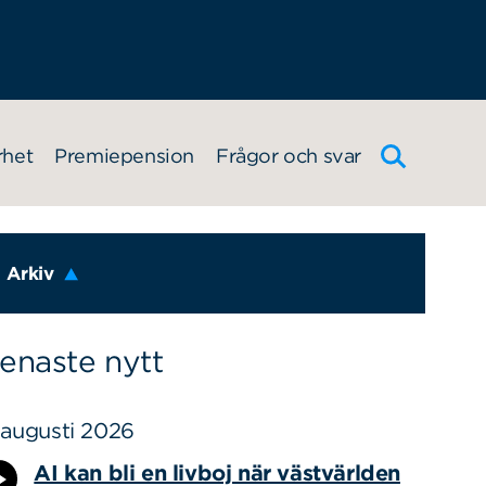
rhet
Premiepension
Frågor och svar
Arkiv
enaste nytt
 augusti 2026
AI kan bli en livboj när västvärlden