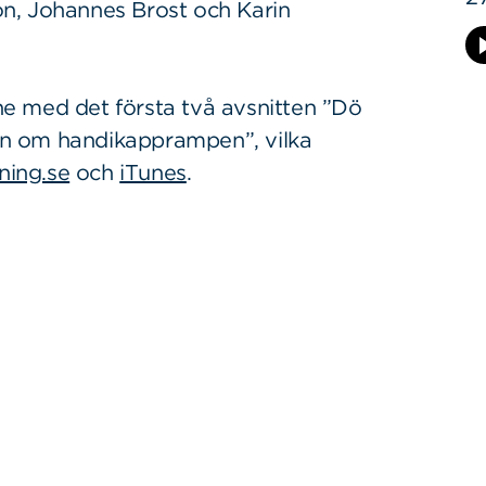
son, Johannes Brost och Karin
nne med det första två avsnitten ”Dö
n om handikapprampen”, vilka
ning.se
och
iTunes
.