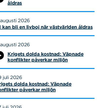
åldras
 augusti 2026
I kan bli en livboj när västvärlden åldras
 augusti 2026
Krigets dolda kostnad: Väpnade
konflikter påverkar miljön
 juli 2026
rigets dolda kostnad: Väpnade
onflikter påverkar miljön
 juli 2026