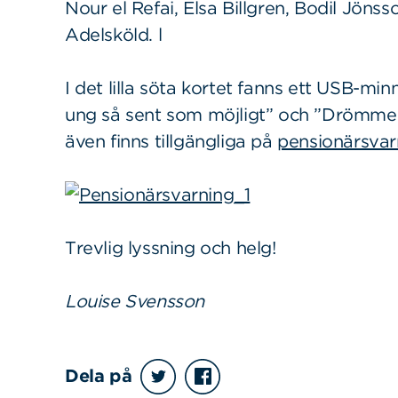
Nour el Refai, Elsa Billgren, Bodil Jöns
Adelsköld. l
I det lilla söta kortet fanns ett USB-mi
ung så sent som möjligt” och ”Drömme
även finns tillgängliga på
pensionärsvar
Sök
Sök på sidan:
Trevlig lyssning och helg!
efter:
Louise Svensson
Dela på