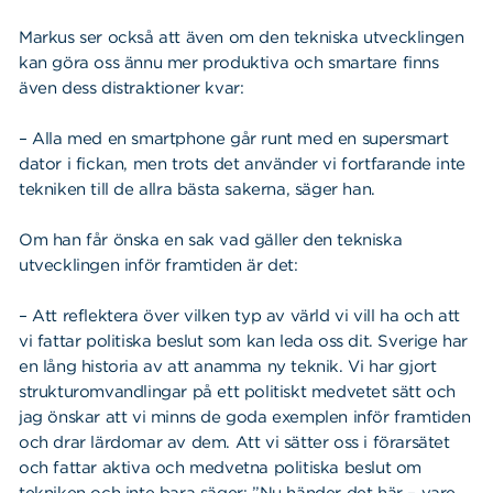
Markus ser också att även om den tekniska utvecklingen
kan göra oss ännu mer produktiva och smartare finns
även dess distraktioner kvar:
– Alla med en smartphone går runt med en supersmart
dator i fickan, men trots det använder vi fortfarande inte
tekniken till de allra bästa sakerna, säger han.
Om han får önska en sak vad gäller den tekniska
utvecklingen inför framtiden är det:
– Att reflektera över vilken typ av värld vi vill ha och att
vi fattar politiska beslut som kan leda oss dit. Sverige har
en lång historia av att anamma ny teknik. Vi har gjort
strukturomvandlingar på ett politiskt medvetet sätt och
jag önskar att vi minns de goda exemplen inför framtiden
och drar lärdomar av dem. Att vi sätter oss i förarsätet
och fattar aktiva och medvetna politiska beslut om
tekniken och inte bara säger: ”Nu händer det här – vare