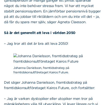
tjänstepension är många gånger ett privat sparande
något du inte behöver stressa fram. Vi har ett mycket
Sök
Sök på sidan:
stabilt pensionssystem. En jämförbar pensionsnivå bygger
efter:
på att du jobbar till riktåldern och om du inte vill det – ja,
då får du spara mer själv, säger Agneta Claesson.
Så är det generellt att leva i världen 2050
– Jag tror att det är bra att leva 2050!
Johanna Danielsson, framtidsstrateg på
framtidskonsultföretaget Kairos Future.
Det säger Johanna Danielsson, framtidsstrateg på
framtidskonsultföretaget Kairos Future, och fortsätter:
– Jag är varken dystopiker eller utopiker men tror på
mänsklighetens vilja till utveckling. Vi lever längre och vi