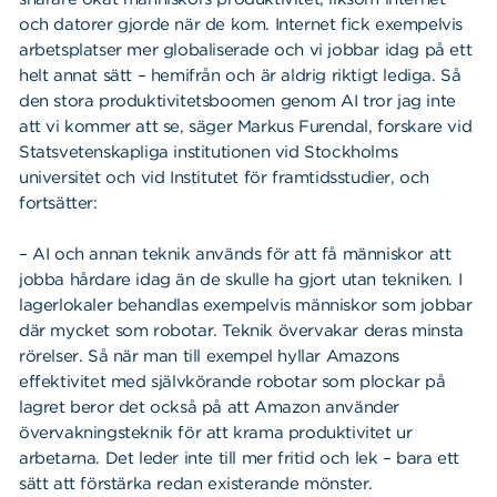
och datorer gjorde när de kom. Internet fick exempelvis
arbetsplatser mer globaliserade och vi jobbar idag på ett
helt annat sätt – hemifrån och är aldrig riktigt lediga. Så
den stora produktivitetsboomen genom AI tror jag inte
att vi kommer att se, säger Markus Furendal, forskare vid
Statsvetenskapliga institutionen vid Stockholms
universitet och vid Institutet för framtidsstudier, och
fortsätter:
– AI och annan teknik används för att få människor att
jobba hårdare idag än de skulle ha gjort utan tekniken. I
lagerlokaler behandlas exempelvis människor som jobbar
där mycket som robotar. Teknik övervakar deras minsta
rörelser. Så när man till exempel hyllar Amazons
effektivitet med självkörande robotar som plockar på
lagret beror det också på att Amazon använder
övervakningsteknik för att krama produktivitet ur
arbetarna. Det leder inte till mer fritid och lek – bara ett
sätt att förstärka redan existerande mönster.