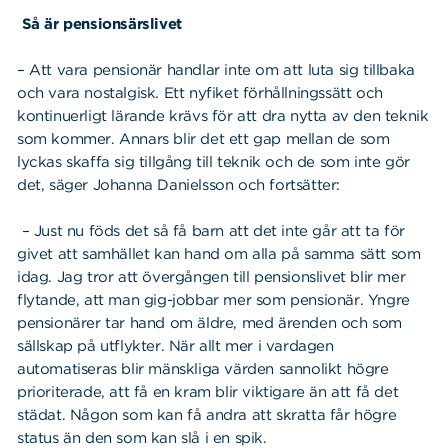
Så är pensionsärslivet
– Att vara pensionär handlar inte om att luta sig tillbaka
och vara nostalgisk. Ett nyfiket förhållningssätt och
kontinuerligt lärande krävs för att dra nytta av den teknik
som kommer. Annars blir det ett gap mellan de som
lyckas skaffa sig tillgång till teknik och de som inte gör
det, säger Johanna Danielsson och fortsätter:
– Just nu föds det så få barn att det inte går att ta för
givet att samhället kan hand om alla på samma sätt som
idag. Jag tror att övergången till pensionslivet blir mer
flytande, att man gig-jobbar mer som pensionär. Yngre
pensionärer tar hand om äldre, med ärenden och som
sällskap på utflykter. När allt mer i vardagen
automatiseras blir mänskliga värden sannolikt högre
prioriterade, att få en kram blir viktigare än att få det
städat. Någon som kan få andra att skratta får högre
status än den som kan slå i en spik.