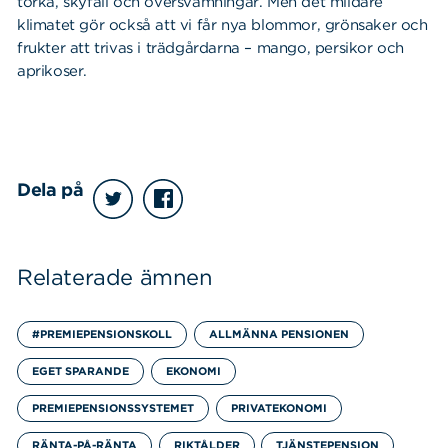
torka, skyfall och översvämningar. Men det mildare
klimatet gör också att vi får nya blommor, grönsaker och
frukter att trivas i trädgårdarna – mango, persikor och
aprikoser.
Dela på
Relaterade ämnen
#PREMIEPENSIONSKOLL
ALLMÄNNA PENSIONEN
EGET SPARANDE
EKONOMI
PREMIEPENSIONSSYSTEMET
PRIVATEKONOMI
RÄNTA-PÅ-RÄNTA
RIKTÅLDER
TJÄNSTEPENSION