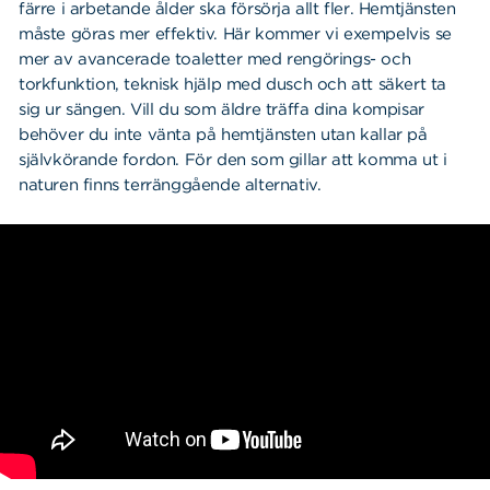
färre i arbetande ålder ska försörja allt fler. Hemtjänsten
måste göras mer effektiv. Här kommer vi exempelvis se
mer av avancerade toaletter med rengörings- och
torkfunktion, teknisk hjälp med dusch och att säkert ta
sig ur sängen. Vill du som äldre träffa dina kompisar
behöver du inte vänta på hemtjänsten utan kallar på
självkörande fordon. För den som gillar att komma ut i
naturen finns terränggående alternativ.