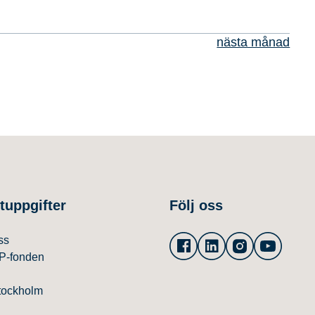
 att ta tillvara
ativitet…
nästa månad
tuppgifter
Följ oss
Facebook
Linkedin
Instagram
Youtu
ss
P-fonden
tockholm