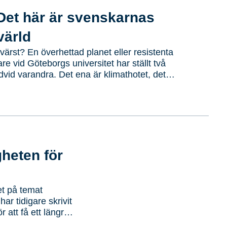
Det här är svenskarnas
ärld
värst? En överhettad planet eller resistenta
e vid Göteborgs universitet har ställt två
edvid varandra. Det ena är klimathotet, det
karesistens och de kallar det dystopiernas
tet vid Göteborgs universitet mäter
 och attityder – bland annat har man
arnas syn på klimathotet…
gheten för
et på temat
ar tidigare skrivit
 att få ett längre,
et handlade om vad