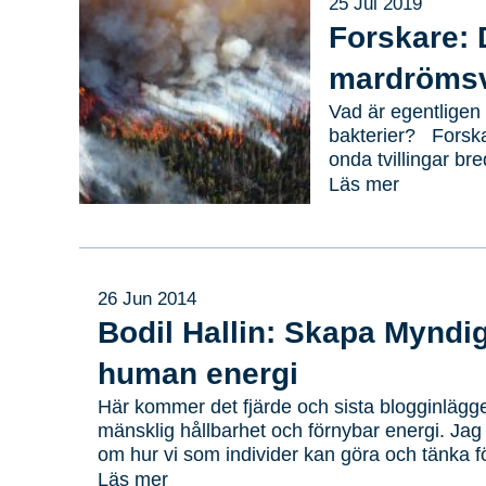
25 Jul 2019
efter:
Forskare: 
mardrömsv
Vad är egentligen 
bakterier? Forskar
onda tvillingar br
andra är antibioti
Läs mer
kamp. SOM-institu
svenskarnas vanor
undersökt svensk
26 Jun 2014
Bodil Hallin: Skapa Myndi
human energi
Här kommer det fjärde och sista blogginlägg
mänsklig hållbarhet och förnybar energi. Jag h
om hur vi som individer kan göra och tänka för
friskare och roligare arbetsliv. Förra inlägg
Läs mer