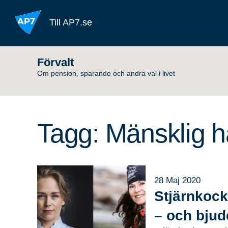
Hoppa till innehållet
Till AP7.se
Förvalt
Om pension, sparande och andra val i livet
Tagg: Mänsklig h
28 Maj 2020
Stjärnkock
– och bjud