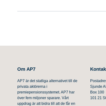
arbetsmarknadens parter skulle kunna göra för
och stimulera arbetstagarnas motivation, kre
Om AP7
Kontak
AP7 är det statliga alternativet till de
Postadre
privata aktörerna i
Sjunde A
premiepensionssystemet. AP7 har
Box 100
över fem miljoner sparare. Vårt
101 21 S
uppdrag är att bidra till att de får en