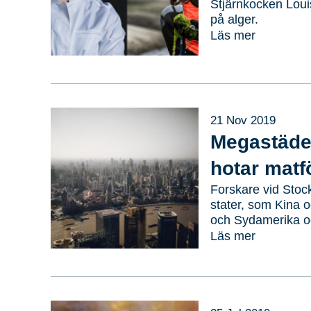
Stjärnkocken Loui
på alger.
Läs mer
21 Nov 2019
Megastäde
hotar matf
Forskare vid Stoc
stater, som Kina o
och Sydamerika o
Läs mer
Sök
Sök på sidan: