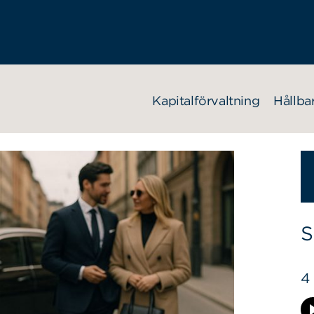
Kapitalförvaltning
Hållba
S
4