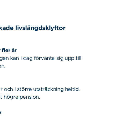
ade livslängdsklyftor
fler år
en kan i dag förvänta sig upp till
en.
 och i större utsträckning heltid.
gt högre pension.
e