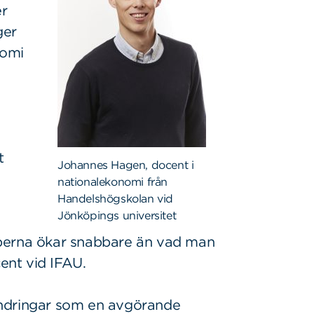
er
ger
nomi
t
Johannes Hagen, docent i
nationalekonomi från
Handelshögskolan vid
Jönköpings universitet
pperna ökar snabbare än vad man
cent vid IFAU.
örändringar som en avgörande