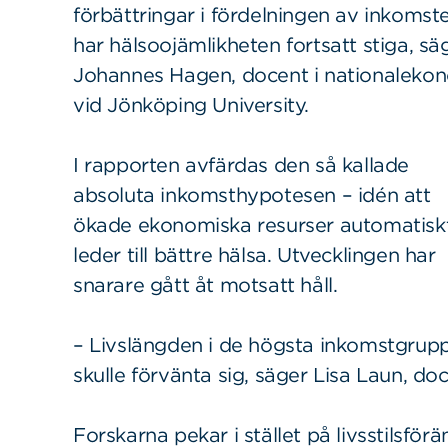
förbättringar i fördelningen av inkomst
har hälsoojämlikheten fortsatt stiga, sä
Johannes Hagen, docent i nationaleko
vid Jönköping University.
I rapporten avfärdas den så kallade
absoluta inkomsthypotesen – idén att
ökade ekonomiska resurser automatisk
leder till bättre hälsa. Utvecklingen har
snarare gått åt motsatt håll.
Sök
Sök på sidan:
– Livslängden i de högsta inkomstgru
efter:
skulle förvänta sig, säger Lisa Laun, do
Forskarna pekar i stället på livsstilsf