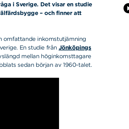
råga i Sverige. Det visar en studie
välfärdsbygge – och finner att
 och omfattande inkomstutjämning
Sverige. En studie från
Jönköpings
livslängd mellan höginkomsttagare
blats sedan början av 1960-talet.