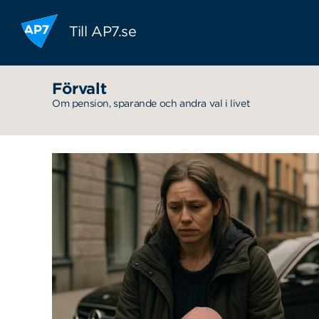
Hoppa till innehållet
Till AP7.se
Förvalt
Om pension, sparande och andra val i livet