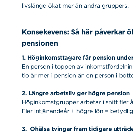
livslängd ökat mer än andra gruppers.
Konsekevens: Så här påverkar ök
pensionen
1. Höginkomsttagare får pension under 
En person i toppen av inkomstfördelning
tio år mer i pension än en person i bott
2. Längre arbetsliv ger högre pension
Höginkomstgrupper arbetar i snitt fler år
Fler intjänandeår + högre lön = betydli
3. Ohälsa tvingar fram tidigare utträd