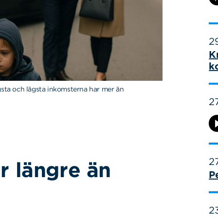
29
K
k
gsta och lägsta inkomsterna har mer än
27
27
år längre än
P
23