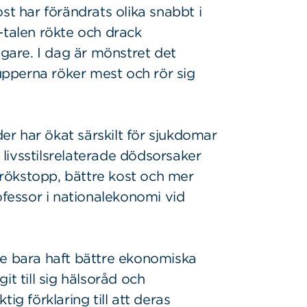
st har förändrats olika snabbt i
-talen rökte och drack
are. I dag är mönstret det
pperna röker mest och rör sig
der har ökat särskilt för sjukdomar
livsstilsrelaterade dödsorsaker
rökstopp, bättre kost och mer
ofessor i nationalekonomi vid
te bara haft bättre ekonomiska
it till sig hälsoråd och
ig förklaring till att deras