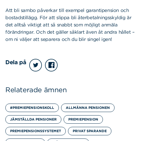
Att bli sambo påverkar till exempel garantipension och
bostadstillägg. För att slippa bli återbetalningsskyldig är
det alltså viktigt att så snabbt som möjligt anmäla
förändringar. Och det gäller såklart även åt andra hållet –
om ni väljer att separera och du blir singel igen!
Dela på
Sök
Sök på sidan:
Relaterade ämnen
efter:
#PREMIEPENSIONSKOLL
ALLMÄNNA PENSIONEN
JÄMSTÄLLDA PENSIONER
PREMIEPENSION
PREMIEPENSIONSSYSTEMET
PRIVAT SPARANDE