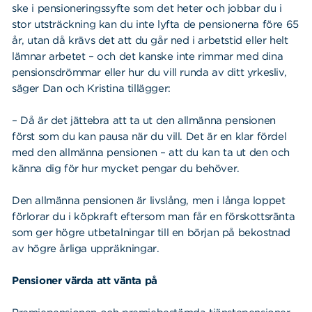
ske i pensioneringssyfte som det heter och jobbar du i
stor utsträckning kan du inte lyfta de pensionerna före 65
år, utan då krävs det att du går ned i arbetstid eller helt
lämnar arbetet – och det kanske inte rimmar med dina
pensionsdrömmar eller hur du vill runda av ditt yrkesliv,
säger Dan och Kristina tillägger:
– Då är det jättebra att ta ut den allmänna pensionen
först som du kan pausa när du vill. Det är en klar fördel
med den allmänna pensionen – att du kan ta ut den och
känna dig för hur mycket pengar du behöver.
Sök
Sök på sidan:
Den allmänna pensionen är livslång, men i långa loppet
efter:
förlorar du i köpkraft eftersom man får en förskottsränta
som ger högre utbetalningar till en början på bekostnad
av högre årliga uppräkningar.
Pensioner värda att vänta på