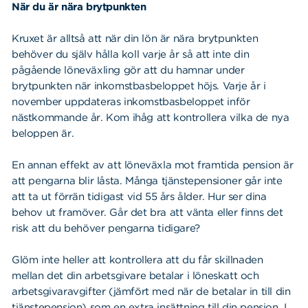
När du är nära brytpunkten
Kruxet är alltså att när din lön är nära brytpunkten
behöver du själv hålla koll varje år så att inte din
pågående löneväxling gör att du hamnar under
brytpunkten när inkomstbasbeloppet höjs. Varje år i
november uppdateras inkomstbasbeloppet inför
nästkommande år. Kom ihåg att kontrollera vilka de nya
beloppen är.
En annan effekt av att löneväxla mot framtida pension är
att pengarna blir låsta. Många tjänstepensioner går inte
att ta ut förrän tidigast vid 55 års ålder. Hur ser dina
behov ut framöver. Går det bra att vänta eller finns det
risk att du behöver pengarna tidigare?
Glöm inte heller att kontrollera att du får skillnaden
mellan det din arbetsgivare betalar i löneskatt och
arbetsgivaravgifter (jämfört med när de betalar in till din
tjänstepension) som en extra insättning till din pension. I