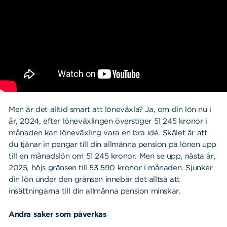
Men är det alltid smart att löneväxla? Ja, om din lön nu i
år, 2024, efter löneväxlingen överstiger 51 245 kronor i
månaden kan löneväxling vara en bra idé. Skälet är att
du tjänar in pengar till din allmänna pension på lönen upp
till en månadslön om 51 245 kronor. Men se upp, nästa år,
2025, höjs gränsen till 53 590 kronor i månaden. Sjunker
din lön under den gränsen innebär det alltså att
insättningarna till din allmänna pension minskar.
Andra saker som påverkas