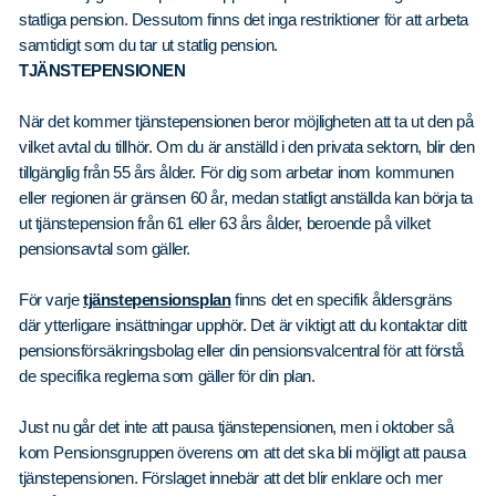
statliga pension. Dessutom finns det inga restriktioner för att arbeta
samtidigt som du tar ut statlig pension.
TJÄNSTEPENSIONEN
När det kommer tjänstepensionen beror möjligheten att ta ut den på
vilket avtal du tillhör. Om du är anställd i den privata sektorn, blir den
tillgänglig från 55 års ålder. För dig som arbetar inom kommunen
eller regionen är gränsen 60 år, medan statligt anställda kan börja ta
ut tjänstepension från 61 eller 63 års ålder, beroende på vilket
pensionsavtal som gäller.
För varje
tjänstepensionsplan
finns det en specifik åldersgräns
där ytterligare insättningar upphör. Det är viktigt att du kontaktar ditt
pensionsförsäkringsbolag eller din pensionsvalcentral för att förstå
de specifika reglerna som gäller för din plan.
Just nu går det inte att pausa tjänstepensionen, men i oktober så
kom Pensionsgruppen överens om att det ska bli möjligt att pausa
tjänstepensionen. Förslaget innebär att det blir enklare och mer