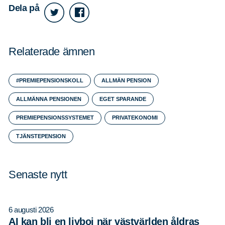
Dela på
Relaterade ämnen
#PREMIEPENSIONSKOLL
ALLMÄN PENSION
Sök
Sök på sidan:
efter:
ALLMÄNNA PENSIONEN
EGET SPARANDE
PREMIEPENSIONSSYSTEMET
PRIVATEKONOMI
TJÄNSTEPENSION
Senaste nytt
6 augusti 2026
AI kan bli en livboj när västvärlden åldras